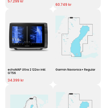
57.299 kr
60.749 kr
echoMAP Ultra 2 122sv inkl.
Garmin Navionics+ Regular
GT56
34.399 kr