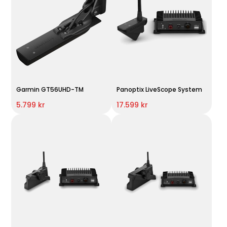
Garmin GT56UHD-TM
Panoptix LiveScope System
5.799 kr
17.599 kr