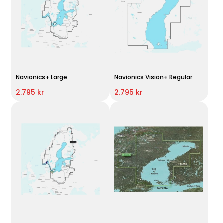
Navionics+ Large
Navionics Vision+ Regular
2.795 kr
2.795 kr