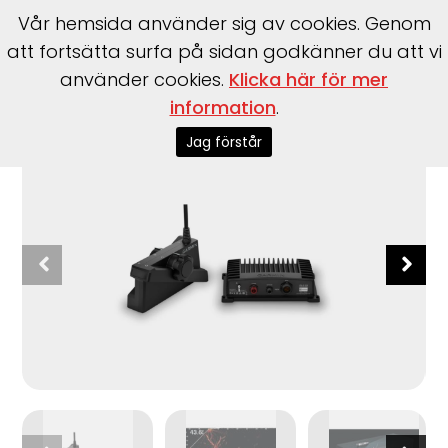
Vår hemsida använder sig av cookies. Genom
att fortsätta surfa på sidan godkänner du att vi
använder cookies.
Klicka här för mer
information
.
Start
>
Garmin
>
Garmin
>
Panoptix Livescope XR System
Jag förstår