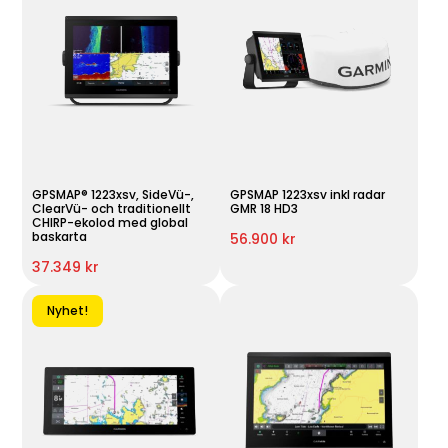
GPSMAP® 1223xsv, SideVü-,
GPSMAP 1223xsv inkl radar
ClearVü- och traditionellt
GMR 18 HD3
CHIRP-ekolod med global
baskarta
56.900 kr
37.349 kr
Nyhet!