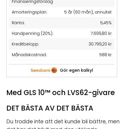
Finansieringsförslag
Amorteringsplan:
5 år (60 mån), annuitet
Ränta:
5,45%
Handpenning (20%):
7.699,80 kr
Kreditbelopp:
30.799,20 kr
Månadskostnad:
588 kr
Gör egen kalkyl
Med GLS 10™ och LVS62-givare
DET BÄSTA AV DET BÄSTA
Du trodde inte att det kunde bli bättre, men