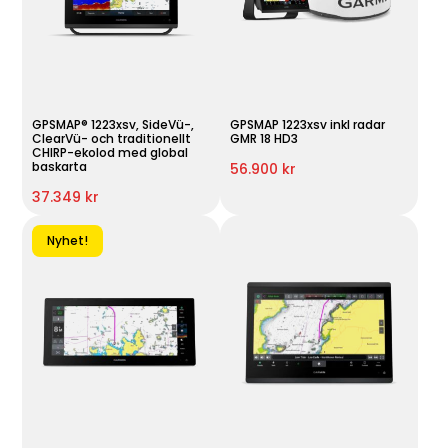
GPSMAP® 1223xsv, SideVü-,
GPSMAP 1223xsv inkl radar
ClearVü- och traditionellt
GMR 18 HD3
CHIRP-ekolod med global
baskarta
56.900 kr
37.349 kr
Nyhet!