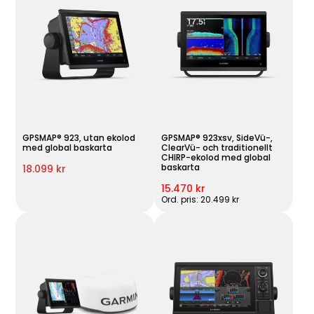
GPSMAP® 923, utan ekolod
GPSMAP® 923xsv, SideVü-,
med global baskarta
ClearVü- och traditionellt
CHIRP-ekolod med global
baskarta
18.099 kr
15.470 kr
Ord. pris: 20.499 kr