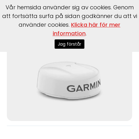
Vår hemsida använder sig av cookies. Genom
att fortsätta surfa på sidan godkänner du att vi
använder cookies.
Klicka här för mer
information
.
Start
>
Garmin
>
Garmin
>
Radar GMR Fantom 24x vit
Jag förstår