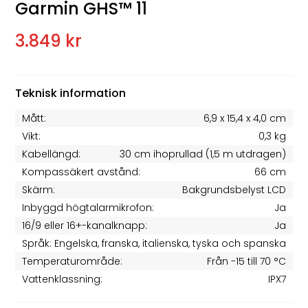
Garmin GHS™ 11
3.849 kr
Teknisk information
Mått:
6,9 x 15,4 x 4,0 cm
Vikt:
0,3 kg
Kabellängd:
30 cm ihoprullad (1,5 m utdragen)
Kompassäkert avstånd:
66 cm
Skärm:
Bakgrundsbelyst LCD
Inbyggd högtalarmikrofon:
Ja
16/9 eller 16+-kanalknapp:
Ja
Språk:
Engelska, franska, italienska, tyska och spanska
Temperaturområde:
Från -15 till 70 °C
Vattenklassning:
IPX7