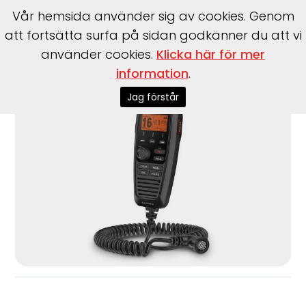
Vår hemsida använder sig av cookies. Genom
att fortsätta surfa på sidan godkänner du att vi
använder cookies.
Klicka här för mer
information
.
Start
>
Garmin
>
Garmin
>
GHS™ 11
Jag förstår