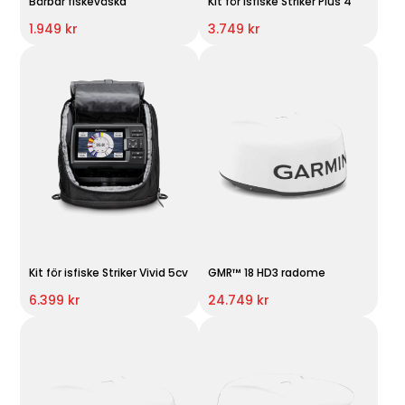
Bärbar fiskeväska
Kit för isfiske Striker Plus 4
1.949 kr
3.749 kr
Kit för isfiske Striker Vivid 5cv
GMR™ 18 HD3 radome
6.399 kr
24.749 kr