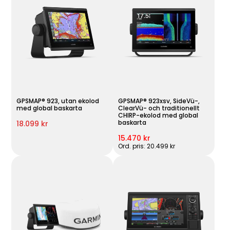
GPSMAP® 923, utan ekolod
GPSMAP® 923xsv, SideVü-,
med global baskarta
ClearVü- och traditionellt
CHIRP-ekolod med global
baskarta
18.099 kr
15.470 kr
Ord. pris: 20.499 kr