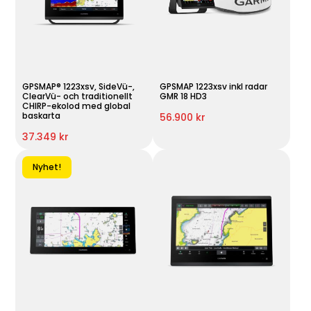
GPSMAP® 1223xsv, SideVü-,
GPSMAP 1223xsv inkl radar
ClearVü- och traditionellt
GMR 18 HD3
CHIRP-ekolod med global
baskarta
56.900 kr
37.349 kr
Nyhet!