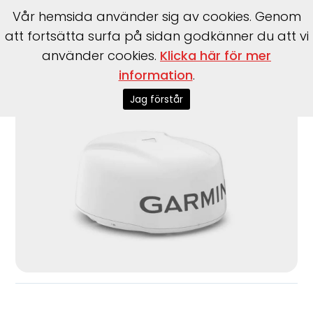
Vår hemsida använder sig av cookies. Genom
att fortsätta surfa på sidan godkänner du att vi
använder cookies.
Klicka här för mer
information
.
Start
>
Garmin
>
Garmin
>
Radar GMR Fantom 18x vit
Jag förstår