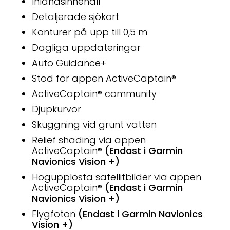
Inlandsinnehåll
Detaljerade sjökort
Konturer på upp till 0,5 m
Dagliga uppdateringar
Auto Guidance+
Stöd för appen ActiveCaptain®
ActiveCaptain® community
Djupkurvor
Skuggning vid grunt vatten
Relief shading via appen
ActiveCaptain®
(Endast i Garmin
Navionics Vision +)
Högupplösta satellitbilder via appen
ActiveCaptain®
(Endast i Garmin
Navionics Vision +)
Flygfoton
(Endast i Garmin Navionics
Vision +)