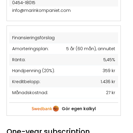
0454-18015
info@marinkompaniet.com
Finansieringsförslag
Amorteringsplan:
5 år (60 mån), annuitet
Ränta:
5,45%
Handpenning (20%):
359 kr
Kreditbelopp:
1.436 kr
Månadskostnad:
27 kr
Gör egen kalkyl
One-year subscription