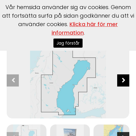
Vår hemsida använder sig av cookies. Genom
att fortsätta surfa på sidan godkänner du att vi
använder cookies.
Klicka här för mer
information
.
Start
>
Garmin
>
Garmin
>
Garmin Navionics+ Regular
Jag förstår