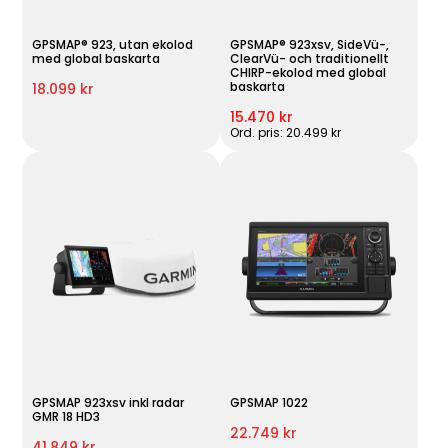
GPSMAP® 923, utan ekolod
GPSMAP® 923xsv, SideVü-,
med global baskarta
ClearVü- och traditionellt
CHIRP-ekolod med global
baskarta
18.099 kr
15.470 kr
Ord. pris: 20.499 kr
GPSMAP 923xsv inkl radar
GPSMAP 1022
GMR 18 HD3
22.749 kr
41.849 kr