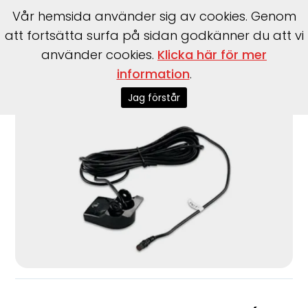
Vår hemsida använder sig av cookies. Genom
att fortsätta surfa på sidan godkänner du att vi
använder cookies.
Klicka här för mer
information
.
Start
>
Garmin
>
Garmin
>
Garmin Dual Beam (4-pin)
Jag förstår