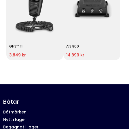
GHS™ 11
AIS 800
3.849 kr
14.899 kr
Båtar
Båtmärken
Nytt i lager
Begagnat i lager