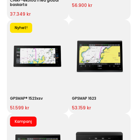
CHIRP-ekolod med global
baskarta
56.900 kr
37.349 kr
Nyhet!
GPSMAP® 1523xsv
GPSMAP 1623
51.599 kr
53.159 kr
Kampanj