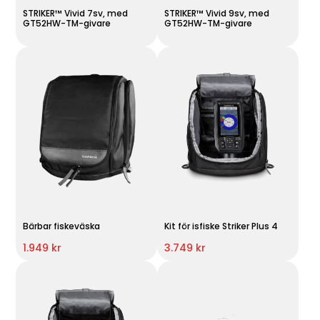
STRIKER™ Vivid 7sv, med
STRIKER™ Vivid 9sv, med
GT52HW-TM-givare
GT52HW-TM-givare
Bärbar fiskeväska
Kit för isfiske Striker Plus 4
1.949 kr
3.749 kr