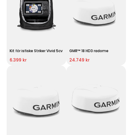
Kit för isfiske Striker Vivid 5cv
GMR™ 18 HD3 radome
6.399 kr
24.749 kr