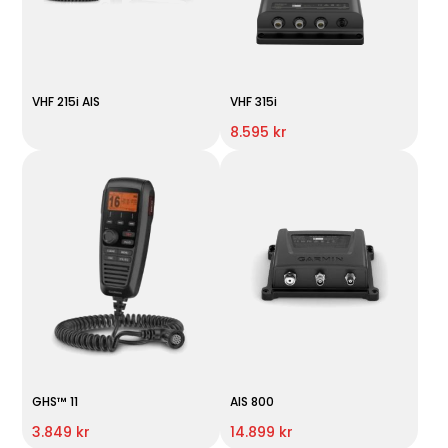
VHF 215i AIS
VHF 315i
8.595 kr
GHS™ 11
AIS 800
3.849 kr
14.899 kr