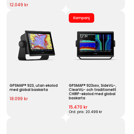
12.049 kr
Kampanj
GPSMAP® 923, utan ekolod
GPSMAP® 923xsv, SideVü-,
med global baskarta
ClearVü- och traditionellt
CHIRP-ekolod med global
baskarta
18.099 kr
15.470 kr
Ord. pris: 20.499 kr