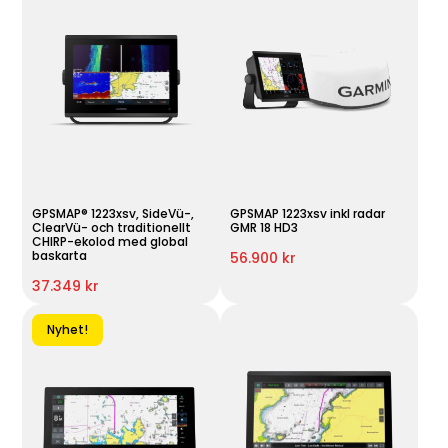
GPSMAP® 1223xsv, SideVü-,
GPSMAP 1223xsv inkl radar
ClearVü- och traditionellt
GMR 18 HD3
CHIRP-ekolod med global
baskarta
56.900 kr
37.349 kr
Nyhet!