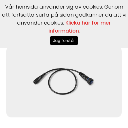
Vår hemsida använder sig av cookies. Genom
att fortsätta surfa på sidan godkänner du att vi
använder cookies.
Klicka här för mer
information
.
Start
>
Garmin
>
Garmin
>
Givare Adapterkabel 4-pin till 8-
pin
Jag förstår