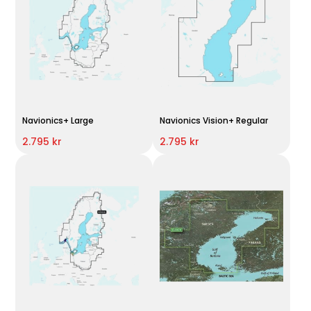
Navionics+ Large
Navionics Vision+ Regular
2.795 kr
2.795 kr