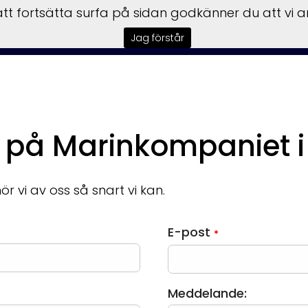
t fortsätta surfa på sidan godkänner du att vi 
tart
Båtar
Motorer
Trailers
Garmin
Service
F
Jag förstår
 på Marinkompaniet 
ör vi av oss så snart vi kan.
E-post
*
Meddelande: