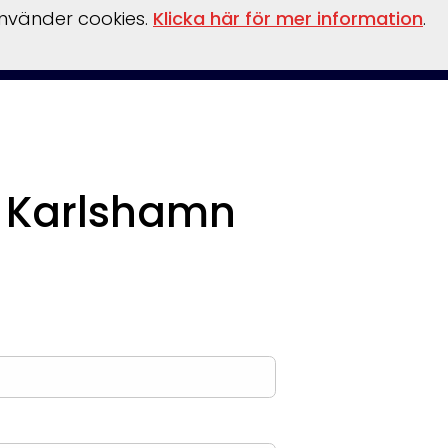
använder cookies.
Klicka här för mer information
.
inansiering
Vattensport/leksaker
Flaskpost
Om oss
i Karlshamn