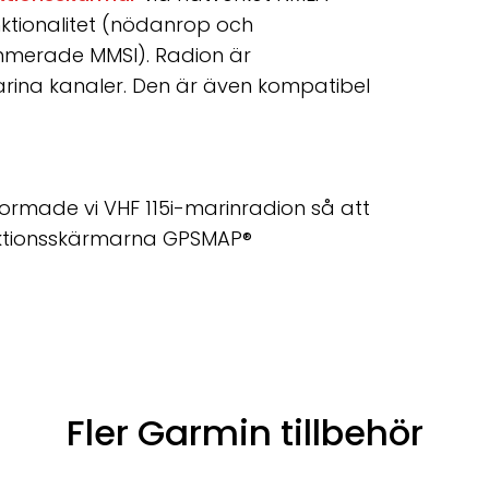
nktionalitet (nödanrop och
merade MMSI). Radion är
ina kanaler. Den är även kompatibel
utformade vi VHF 115i-marinradion så att
nktionsskärmarna GPSMAP
®
Fler Garmin tillbehör