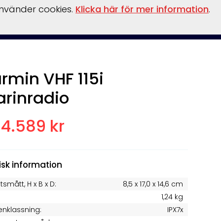
använder cookies.
Klicka här för mer information
.
inansiering
Vattensport/leksaker
Flaskpost
Om oss
rmin VHF 115i
rinradio
4.589 kr
isk information
tsmått, H x B x D:
8,5 x 17,0 x 14,6 cm
1,24 kg
enklassning:
IPX7x