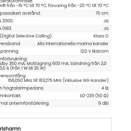
peraturområde:
rift från -15 °C till 70 °C; förvaring från -20 °C till 70 °C
passäkert avstånd:
70 cm
 2000:
Ja
 0183:
Ja
(Digital Selective Calling):
Klass D
vensband:
Alla internationella marina kanaler
tspänning:
12,0 V likström
mförbrukning:
dby 350 mA; Mottagning 600 mA; Sändning från 2,0
l 6,0 A (från 1 W till 25 W)
kvensomfång:
156,050 MHz till 163,275 MHz (inklusive WX-kanaler)
rn högtalarimpedans:
4 Ω
nnkontakt:
S0-239 (50 Ω)
mal antennförstärkning:
9 dBi
rlshamn