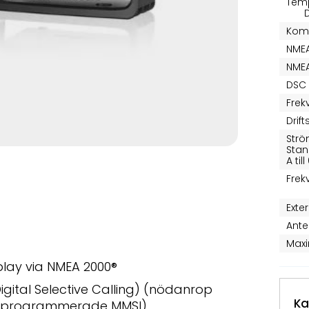
Tem
D
Kom
NMEA
NMEA
DSC 
Frek
Drif
Strö
Stan
A til
Fre
Exte
Ante
Maxi
lay via NMEA 2000
®
igital Selective Calling) (nödanrop
Ka
arprogrammerade MMSI)