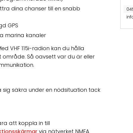
tra dina chanser till en snabb
04
in
ggd GPS
a marina kanaler
Med VHF 115i-radion kan du hålla
 område. Så oavsett var du är eller
ommunikation.
 sig säkra under en nödsituation tack
a att koppla in till
nktionsskärmar
via nätverket NMEA