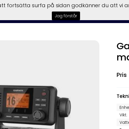
t fortsätta surfa på sidan godkänner du att vi 
tart
Båtar
Motorer
Trailers
Garmin
Service
F
Jag förstår
Ga
ma
Tekn
Enhe
Vikt:
Vatt