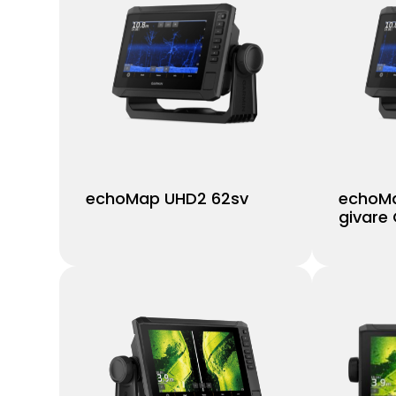
echoMap UHD2 62sv
echoMa
givare