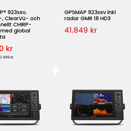
® 923xsv,
GPSMAP 923xsv inkl
-, ClearVü- och
radar GMR 18 HD3
onellt CHIRP-
41.849 kr
 med global
ta
0 kr
20.499 kr