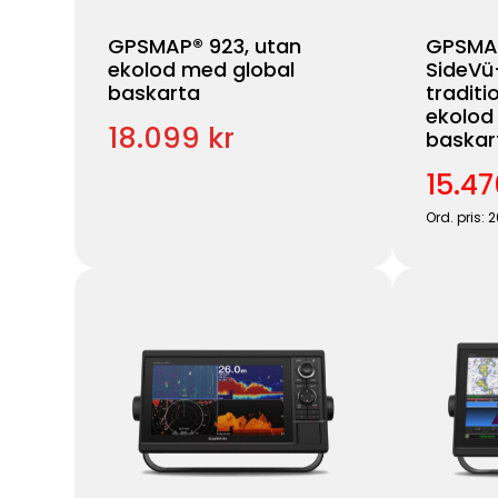
GPSMAP® 923, utan
GPSMAP
ekolod med global
SideVü
baskarta
traditi
ekolod
18.099 kr
baskar
15.47
Ord. pris: 