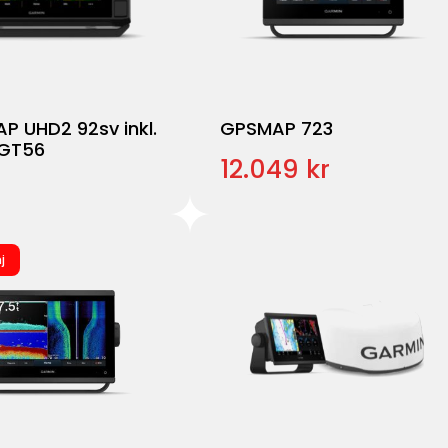
P UHD2 92sv inkl.
GPSMAP 723
 GT56
12.049 kr
j