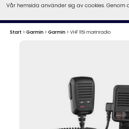
Vår hemsida använder sig av cookies. Genom at
S
Start
>
Garmin
>
Garmin
>
VHF 115i marinradio