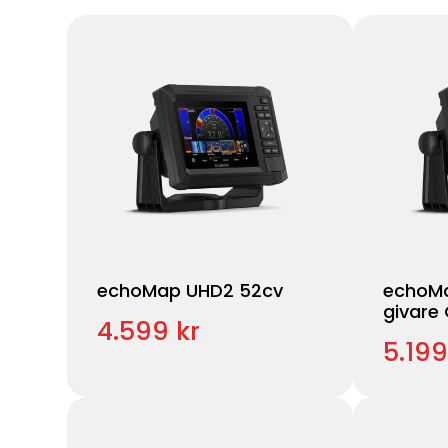
echoMap UHD2 52cv
echoMa
givare
4.599 kr
5.199