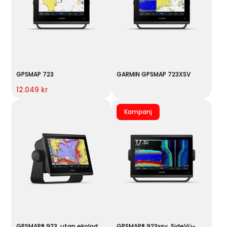
GPSMAP 723
GARMIN GPSMAP 723XSV
12.049 kr
Kampanj
GPSMAP® 923, utan ekolod
GPSMAP® 923xsv, SideVü-,