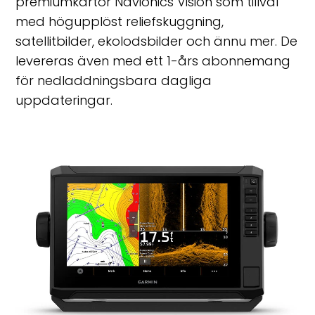
premiumkartor Navionics Vision som tillval
med högupplöst reliefskuggning,
satellitbilder, ekolodsbilder och ännu mer. De
levereras även med ett 1-års abonnemang
för nedladdningsbara dagliga
uppdateringar.