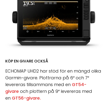
KÖP EN GIVARE OCKSÅ
ECHOMAP UHD2 har stöd för en mängd olika
Garmin-givare. Plottrarna på 6″ och 7″
levereras tillsammans med en
GT54-
givare
och plottern på 9″ levereras med
en
GT56-givare.