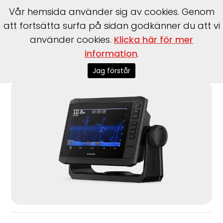
Vår hemsida använder sig av cookies. Genom
att fortsätta surfa på sidan godkänner du att vi
använder cookies.
Klicka här för mer
information
.
Start
>
Garmin
>
Garmin
>
EchoMap UHD2 62sv inkl. givare
GT54-TM
Jag förstår