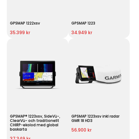
GPSMAP 1222xsv
GPSMAP 1223
35.399 kr
34.949 kr
GPSMAP® 1223xsv, SideVü-,
GPSMAP 1223xsv inkl radar
ClearVü- och traditionellt
GMR 18 HD3
CHIRP-ekolod med global
baskarta
56.900 kr
37.349 kr