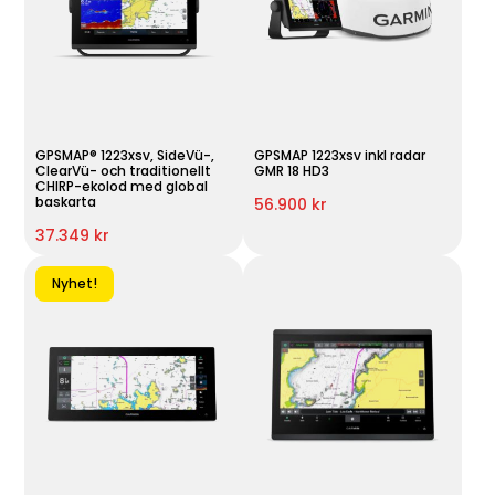
GPSMAP® 1223xsv, SideVü-,
GPSMAP 1223xsv inkl radar
ClearVü- och traditionellt
GMR 18 HD3
CHIRP-ekolod med global
baskarta
56.900 kr
37.349 kr
Nyhet!