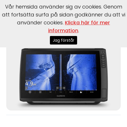
Vår hemsida använder sig av cookies. Genom
att fortsätta surfa på sidan godkänner du att vi
använder cookies.
Klicka här för mer
information
.
Start
>
Garmin
>
Garmin
>
EchoMAP Ultra 2 162sv inkl. GT56
Jag förstår