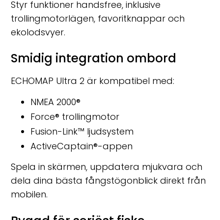
Styr funktioner handsfree, inklusive
trollingmotorlägen, favoritknappar och
ekolodsvyer.
Smidig integration ombord
ECHOMAP Ultra 2 är kompatibel med:
NMEA 2000®
Force® trollingmotor
Fusion-Link™ ljudsystem
ActiveCaptain®-appen
Spela in skärmen, uppdatera mjukvara och
dela dina bästa fångstögonblick direkt från
mobilen.