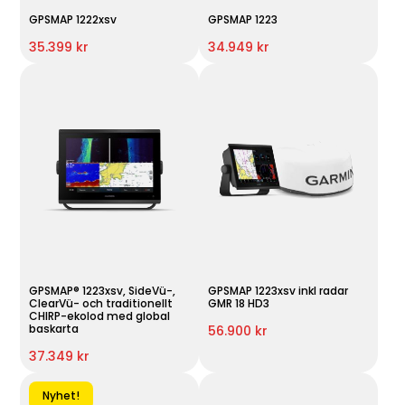
GPSMAP 1222xsv
GPSMAP 1223
35.399 kr
34.949 kr
GPSMAP® 1223xsv, SideVü-,
GPSMAP 1223xsv inkl radar
ClearVü- och traditionellt
GMR 18 HD3
CHIRP-ekolod med global
baskarta
56.900 kr
37.349 kr
Nyhet!