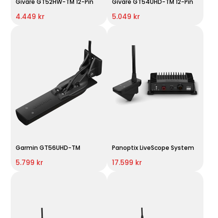
Givare GT52HW-TM 12-Pin
Givare GT54UHD-TM 12-Pin
4.449 kr
5.049 kr
Garmin GT56UHD-TM
Panoptix LiveScope System
5.799 kr
17.599 kr