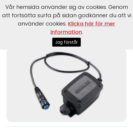
Vår hemsida använder sig av cookies. Genom
att fortsätta surfa på sidan godkänner du att vi
använder cookies.
Klicka här för mer
information
.
Start
>
Garmin
>
Garmin
>
6-pin Transducer to 8-pin
Sounder Adapter Wire Block
Jag förstår