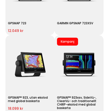
GPSMAP 723
GARMIN GPSMAP 723XSV
12.049 kr
Kampanj
GPSMAP® 923, utan ekolod
GPSMAP® 923xsv, SideVü-,
med global baskarta
ClearVü- och traditionellt
CHIRP-ekolod med global
baskarta
18.099 kr