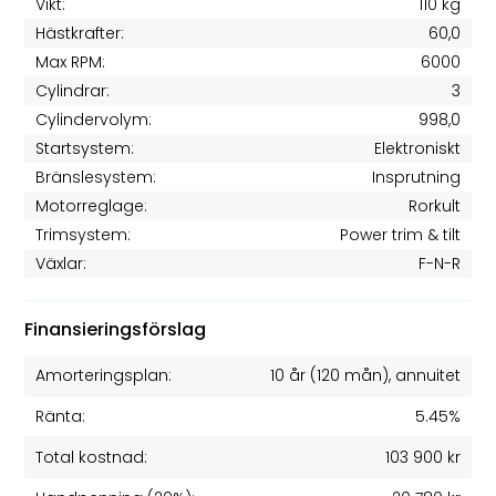
Vikt:
110 kg
Hästkrafter:
60,0
Max RPM:
6000
Cylindrar:
3
Cylindervolym:
998,0
Startsystem:
Elektroniskt
Bränslesystem:
Insprutning
Motorreglage:
Rorkult
Trimsystem:
Power trim & tilt
Växlar:
F-N-R
Finansieringsförslag
Amorteringsplan:
10 år
(
120
mån), annuitet
Ränta:
5.45%
Total kostnad:
103 900 kr