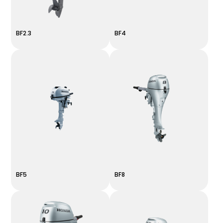
BF2.3
BF4
BF5
BF8