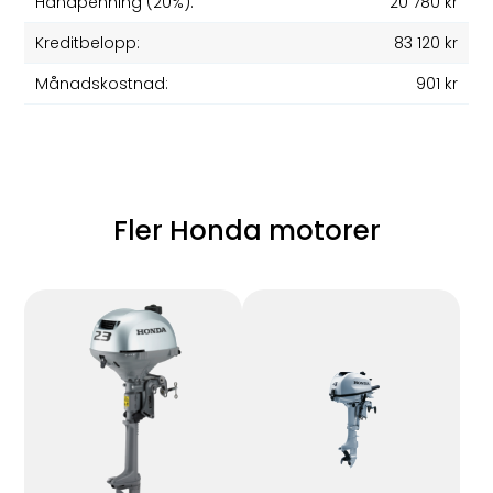
Handpenning (20%):
20 780 kr
Kreditbelopp:
83 120 kr
Månadskostnad:
901 kr
Fler Honda motorer