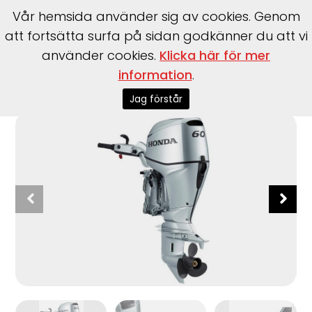
Vår hemsida använder sig av cookies. Genom
att fortsätta surfa på sidan godkänner du att vi
använder cookies.
Klicka här för mer
information
.
Start
>
Motorer
>
Utombordare
>
Honda
>
BFP60 LHTU -
Rorkult
Jag förstår