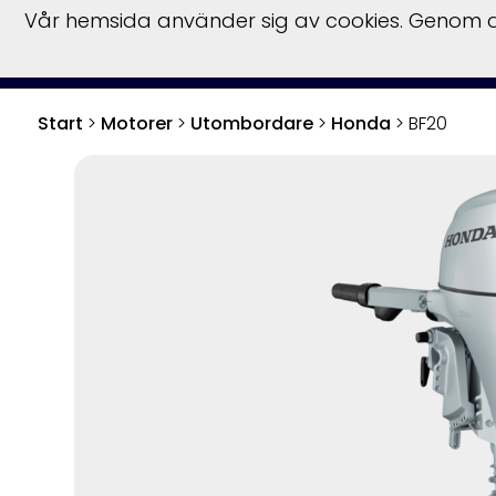
Vår hemsida använder sig av cookies. Genom at
S
Start
>
Motorer
>
Utombordare
>
Honda
>
BF20