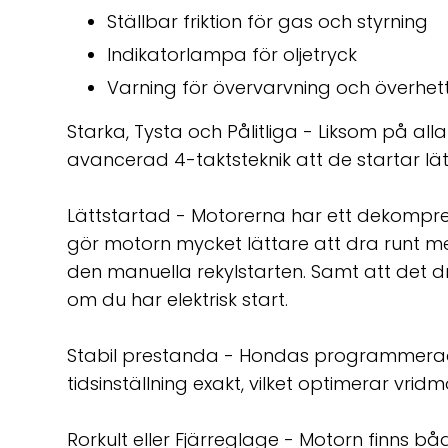
Ställbar friktion för gas och styrning
Indikatorlampa för oljetryck
Varning för övervarvning och överhet
Starka, Tysta och Pålitliga - Liksom på a
avancerad 4-taktsteknik att de startar lät
Lättstartad - Motorerna har ett dekompres
gör motorn mycket lättare att dra runt m
den manuella rekylstarten. Samt att det dr
om du har elektrisk start.
Stabil prestanda - Hondas programmerad
tidsinställning exakt, vilket optimerar vr
Rorkult eller Fjärreglage - Motorn finns 