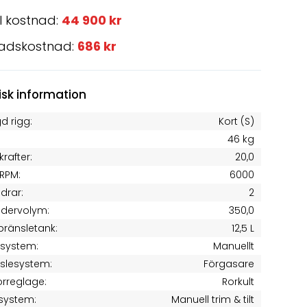
l kostnad:
44 900 kr
adskostnad:
686 kr
isk information
d rigg:
Kort (S)
46 kg
krafter:
20,0
RPM:
6000
ndrar:
2
ndervolym:
350,0
 bränsletank:
12,5 L
tsystem:
Manuellt
slesystem:
Förgasare
rreglage:
Rorkult
system:
Manuell trim & tilt