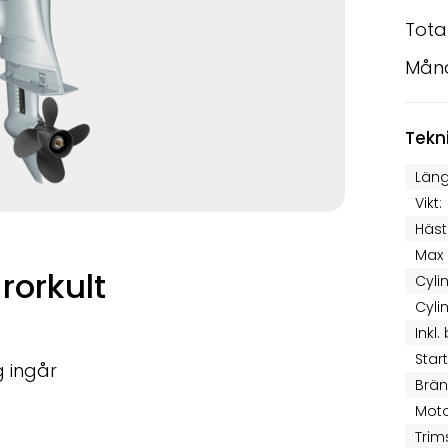
Tota
Mån
Tekn
Läng
Vikt:
Häst
Max 
 rorkult
Cyli
Cyli
Inkl.
Star
g ingår
Brän
Moto
Trim