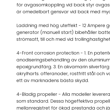
för avgasomkoppling vid back styr avgasb
är omedelbart gensvar vid back med mycke
Laddning med hög uteffekt - 12 Ampere g
generator (manuell start) bibehåller batte
strömsatt, till och med vid trollinghastighe
4-Front corrosion protection - 1. En pate
anodiseringsbehandling av den aluminium
epoxigrundfärg. 3. En akvamarin silverfärg i 
akrylharts. offeranoder, rostfritt stål och 
ett av marknadens bästa skydd.
4-Bladig propeller - Alla modeller levere
som standard. Dessa högeffektiva propell
mellanregistret för ökad prestanda och 