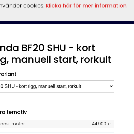
använder cookies.
Klicka här för mer information
.
inansiering
Vattensport/leksaker
Flaskpost
Om oss
nda BF20 SHU - kort
gg, manuell start, rorkult
variant
ralternativ
ndast motor
44.900 kr