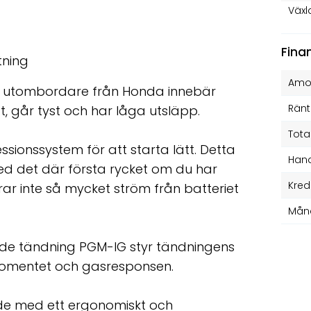
Växl
Fina
tning
Amor
lla utombordare från Honda innebär
Ränt
t, går tyst och har låga utsläpp.
Tota
sionssystem för att starta lätt. Detta
Hand
ed det där första rycket om du har
Kred
ar inte så mycket ström från batteriet
Mån
e tändning PGM-IG styr tändningens
idmomentet och gasresponsen.
både med ett ergonomiskt och