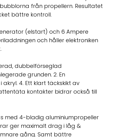
ubblorna från propellern. Resultatet
t bättre kontroll.
enerator (elstart) och 6 Ampere
riladdningen och håller elektroniken
t.
nterad, dubbelförseglad
legerade grunden. 2. En
akryl. 4. Ett klart täckskikt av
vattentäta kontakter bidrar också till
ras med 4-bladig aluminiumpropeller
rar ger maximalt drag i låg &
jämnare gång. Samt bättre