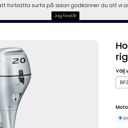
t fortsätta surfa på sidan godkänner du att vi 
tart
Båtar
Motorer
Trailers
Garmin
Service
F
Jag förstår
Ho
ri
Välj 
Moto
E