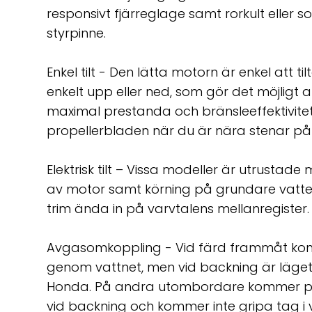
responsivt fjärreglage samt rorkult eller s
styrpinne.
Enkel tilt - Den lätta motorn är enkel att til
enkelt upp eller ned, som gör det möjligt 
maximal prestanda och bränsleeffektivitet
propellerbladen när du är nära stenar på
Elektrisk tilt – Vissa modeller är utrustade
av motor samt körning på grundare vatte
trim ända in på varvtalens mellanregister.
Avgasomkoppling - Vid färd frammåt kom
genom vattnet, men vid backning är läget 
Honda. På andra utombordare kommer pro
vid backning och kommer inte gripa tag i 