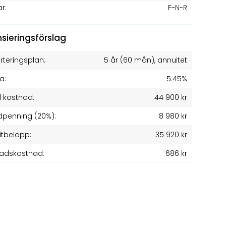
ar:
F-N-R
nsieringsförslag
teringsplan:
5 år
(
60
mån), annuitet
a:
5.45%
l kostnad:
44 900 kr
penning (20%):
8 980 kr
itbelopp:
35 920 kr
adskostnad:
686 kr