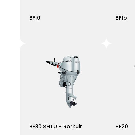
BF10
BF15
BF30 SHTU - Rorkult
BF20