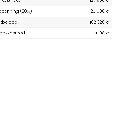
l kostnad:
127 900 kr
penning (20%):
25 580 kr
itbelopp:
102 320 kr
adskostnad:
1 108 kr