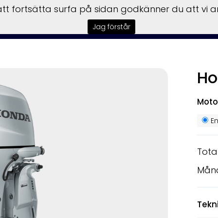
t fortsätta surfa på sidan godkänner du att vi 
tart
Båtar
Motorer
Trailers
Garmin
Service
F
Jag förstår
Ho
Moto
E
Tota
Mån
Tekn