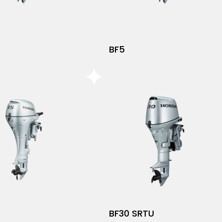
BF5
BF30 SRTU