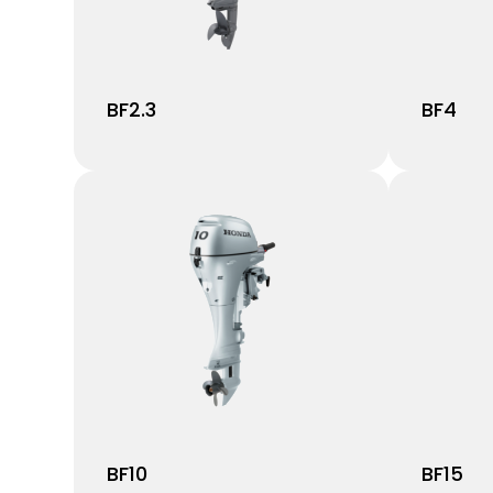
BF2.3
BF4
BF10
BF15