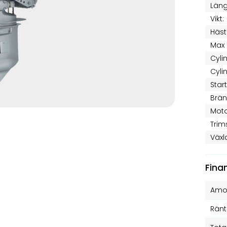
Läng
Vikt:
Häst
Max 
Cyli
Cyli
Star
Brän
Moto
Trim
Växl
Fina
Amor
Ränt