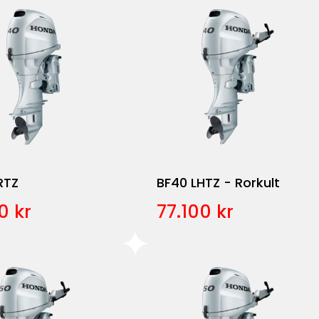
RTZ
BF40 LHTZ - Rorkult
0 kr
77.100 kr