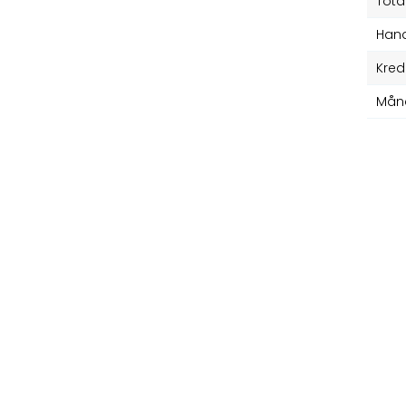
Tota
Hand
Kred
Mån