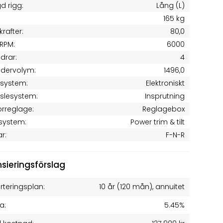
d rigg:
Lång (L)
165 kg
krafter:
80,0
RPM:
6000
ndrar:
4
ndervolym:
1496,0
tsystem:
Elektroniskt
slesystem:
Insprutning
rreglage:
Reglagebox
system:
Power trim & tilt
ar:
F-N-R
nsieringsförslag
teringsplan:
10 år
(
120
mån), annuitet
a:
5.45%