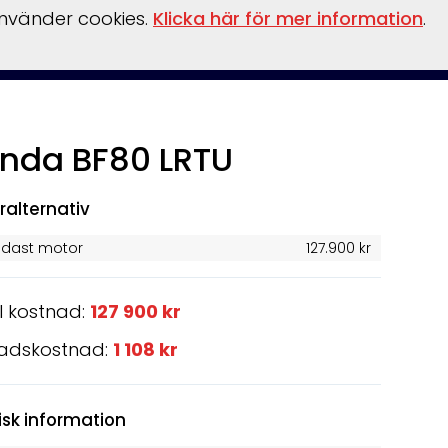
använder cookies.
Klicka här för mer information
.
inansiering
Vattensport/leksaker
Flaskpost
Om oss
nda BF80 LRTU
ralternativ
ndast motor
127.900 kr
l kostnad:
127 900 kr
adskostnad:
1 108 kr
isk information