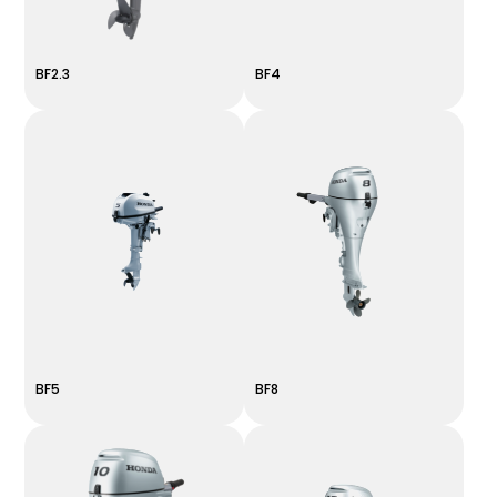
BF2.3
BF4
BF5
BF8