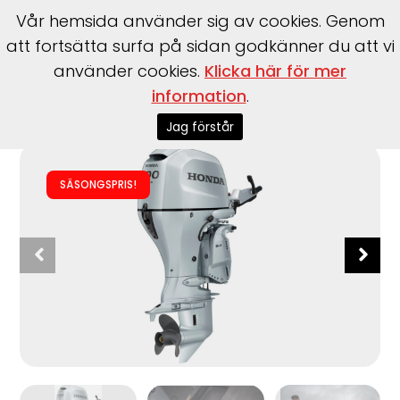
Vår hemsida använder sig av cookies. Genom
att fortsätta surfa på sidan godkänner du att vi
använder cookies.
Klicka här för mer
information
.
Start
>
Motorer
>
Utombordare
>
Honda
>
BF100 LHTU -
Rorkult
Jag förstår
SÄSONGSPRIS!