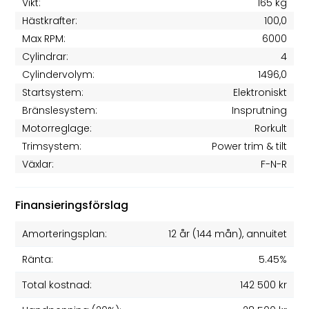
Vikt:
165 kg
Hästkrafter:
100,0
Max RPM:
6000
Cylindrar:
4
Cylindervolym:
1496,0
Startsystem:
Elektroniskt
Bränslesystem:
Insprutning
Motorreglage:
Rorkult
Trimsystem:
Power trim & tilt
Växlar:
F-N-R
Finansieringsförslag
Amorteringsplan:
12 år
(
144
mån), annuitet
Ränta:
5.45%
Total kostnad:
142 500 kr