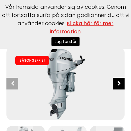
Vår hemsida använder sig av cookies. Genom
att fortsätta surfa på sidan godkänner du att vi
använder cookies.
Klicka här för mer
information
.
Start
>
Motorer
>
Utombordare
>
Honda
>
BF40 LHTZ -
Rorkult
Jag förstår
SÄSONGSPRIS!