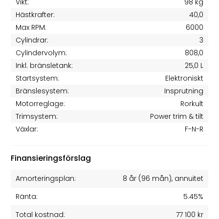
Vikt:
98 kg
Hästkrafter:
40,0
Max RPM:
6000
Cylindrar:
3
Cylindervolym:
808,0
Inkl. bränsletank:
25,0 L
Startsystem:
Elektroniskt
Bränslesystem:
Insprutning
Motorreglage:
Rorkult
Trimsystem:
Power trim & tilt
Växlar:
F-N-R
Finansieringsförslag
Amorteringsplan:
8 år
(
96
mån), annuitet
Ränta:
5.45%
Total kostnad:
77 100 kr