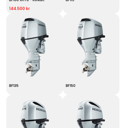
144.500 kr
BF135
BF150