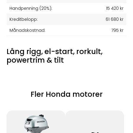
Handpenning (20%):
15 420 kr
Kreditbelopp:
61 680 kr
Månadskostnad:
795 kr
Lång rigg, el-start, rorkult,
powertrim & tilt
Fler Honda motorer