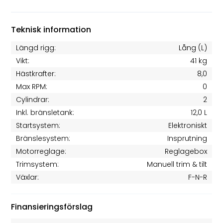
Teknisk information
Längd rigg:
Lång (L)
Vikt:
41 kg
Hästkrafter:
8,0
Max RPM:
0
Cylindrar:
2
Inkl. bränsletank:
12,0 L
Startsystem:
Elektroniskt
Bränslesystem:
Insprutning
Motorreglage:
Reglagebox
Trimsystem:
Manuell trim & tilt
Växlar:
F-N-R
Finansieringsförslag