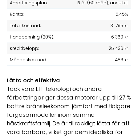
Amorteringsplan:
5 år
(
60
mån), annuitet
Ränta:
5.45%
Total kostnad:
31 795 kr
Handpenning (20%):
6 359 kr
Kreditbelopp:
25 436 kr
Månadskostnad:
486 kr
Lätta och effektiva
Tack vare EFI-teknologi och andra
förbättringar ger dessa motorer upp till 27 %
bättre bränsleekonomi jämfört med tidigare
förgasarmodeller inom samma
hästkraftsfamilj. De är tillräckligt lätta för att
vara bärbara, vilket gör dem idealiska för