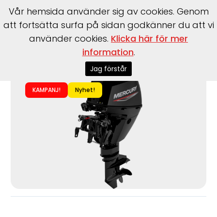
Vår hemsida använder sig av cookies. Genom
att fortsätta surfa på sidan godkänner du att vi
använder cookies.
Klicka här för mer
information
.
Start
>
Motorer
>
Utombordare
>
Mercury
>
F8 EL EFI
Jag förstår
KAMPANJ!
Nyhet!