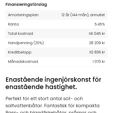
Finansieringsförslag
Amorteringsplan:
12 år
(
144
mån), annuitet
Ränta:
5.45%
Total kostnad:
141 045 kr
Handpenning (20%):
28 209 kr
Kreditbelopp:
112 836 kr
Månadskostnad:
1 070 kr
Enastående ingenjörskonst för
enastående hastighet.
Perfekt för ett stort antal söt- och
saltvattenbåtar. Fantastisk för kompakta
Bass- och blandfiskebåtar, pråmar och