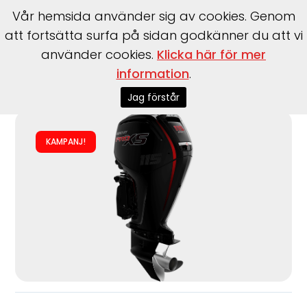
Vår hemsida använder sig av cookies. Genom
att fortsätta surfa på sidan godkänner du att vi
använder cookies.
Klicka här för mer
information
.
Start
>
Motorer
>
Utombordare
>
Mercury
>
F115 ELPT/EXLPT
EFI Pro XS
Jag förstår
KAMPANJ!