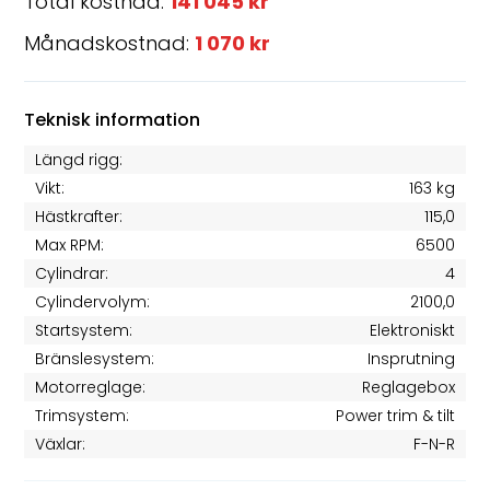
Total kostnad:
141 045 kr
Månadskostnad:
1 070 kr
Teknisk information
Längd rigg:
Vikt:
163 kg
Hästkrafter:
115,0
Max RPM:
6500
Cylindrar:
4
Cylindervolym:
2100,0
Startsystem:
Elektroniskt
Bränslesystem:
Insprutning
Motorreglage:
Reglagebox
Trimsystem:
Power trim & tilt
Växlar:
F-N-R