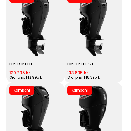
F115 EXLPT EFI
F115 ELPT EFI CT
129.295 kr
133.695 kr
Ord. pris: 142.995 kr
Ord. pris: 148.395 kr
Kampanj
Kampanj