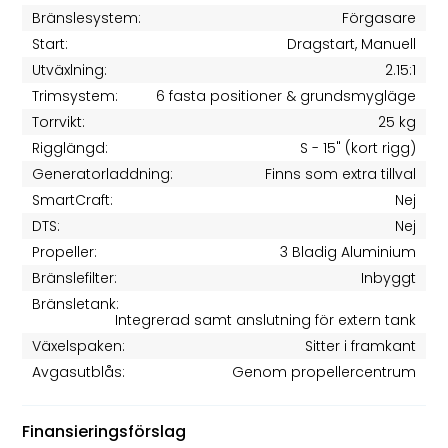
Bränslesystem:
Förgasare
Start:
Dragstart, Manuell
Utväxlning:
2.15:1
Trimsystem:
6 fasta positioner & grundsmygläge
Torrvikt:
25 kg
Rigglängd:
S - 15" (kort rigg)
Generatorladdning:
Finns som extra tillval
SmartCraft:
Nej
DTS:
Nej
Propeller:
3 Bladig Aluminium
Bränslefilter:
Inbyggt
Bränsletank:
Integrerad samt anslutning för extern tank
Växelspaken:
Sitter i framkant
Avgasutblås:
Genom propellercentrum
Finansieringsförslag