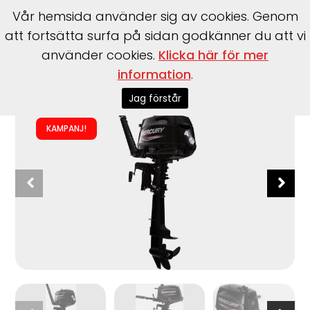
Vår hemsida använder sig av cookies. Genom
att fortsätta surfa på sidan godkänner du att vi
använder cookies.
Klicka här för mer
information
.
Start
>
Motorer
>
Utombordare
>
Mercury
>
F4 MH
Jag förstår
KAMPANJ!