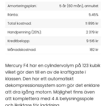
Amorteringsplan:
5 år
(
60
mån), annuitet
Ränta:
5.45%
Total kostnad:
11 895 kr
Handpenning (20%):
2 379 kr
Kreditbelopp:
9 516 kr
Månadskostnad:
182 kr
Mercury F4 har en cylindervolym på 123 kubik
vilket gör den till en av de kraftigaste i
klassen. Den har ett automatiskt
dekompressionssystem som gör det enklare
att dra igång motorn. Möjlighet finns även
att komplettera med 4 A belysningsspole
och likriktare för laddning.