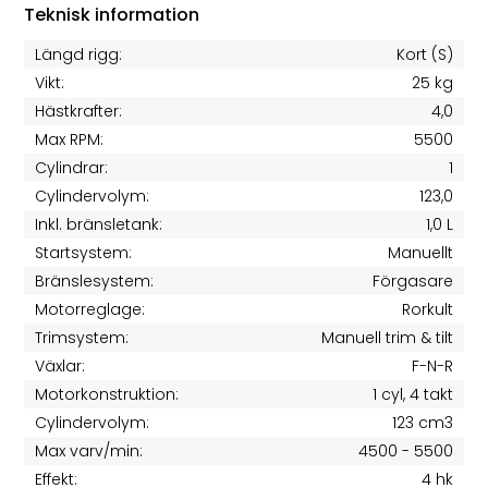
Teknisk information
Längd rigg:
Kort (S)
Vikt:
25 kg
Hästkrafter:
4,0
Max RPM:
5500
Cylindrar:
1
Cylindervolym:
123,0
Inkl. bränsletank:
1,0 L
Startsystem:
Manuellt
Bränslesystem:
Förgasare
Motorreglage:
Rorkult
Trimsystem:
Manuell trim & tilt
Växlar:
F-N-R
Motorkonstruktion:
1 cyl, 4 takt
Cylindervolym:
123 cm3
Max varv/min:
4500 - 5500
Effekt:
4 hk