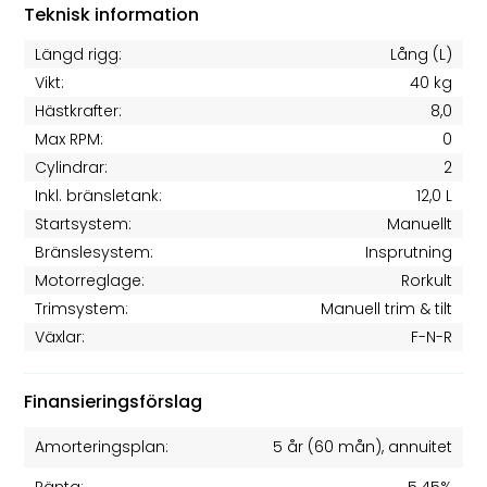
Teknisk information
Längd rigg:
Lång (L)
Vikt:
40 kg
Hästkrafter:
8,0
Max RPM:
0
Cylindrar:
2
Inkl. bränsletank:
12,0 L
Startsystem:
Manuellt
Bränslesystem:
Insprutning
Motorreglage:
Rorkult
Trimsystem:
Manuell trim & tilt
Växlar:
F-N-R
Finansieringsförslag
Amorteringsplan:
5 år
(
60
mån), annuitet