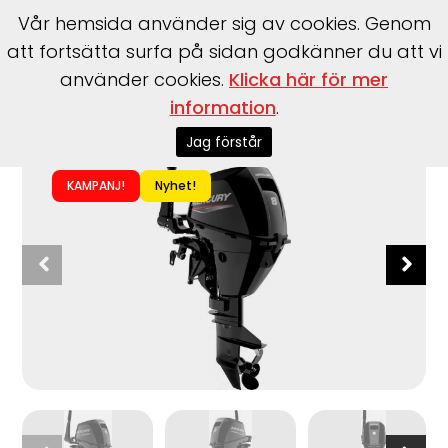
Vår hemsida använder sig av cookies. Genom
att fortsätta surfa på sidan godkänner du att vi
använder cookies.
Klicka här för mer
information
.
Start
>
Motorer
>
Utombordare
>
Mercury
>
F8 MLH EFI
Jag förstår
KAMPANJ!
Nyhet!