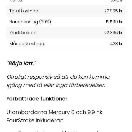
Ränta:
5.45%
Total kostnad:
27 995 kr
Handpenning (20%):
5 599 kr
Kreditbelopp:
22 396 kr
Månadskostnad:
428 kr
"Börja lätt."
Otroligt responsiv så att du kan komma
igång med få eller inga förberedelser.
Förbättrade funktioner.
Utombordarna Mercury 8 och 9,9 hk
FourStroke inkluderar: