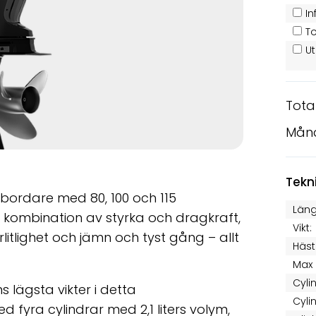
In
T
U
Tota
Mån
Tekn
bordare med 80, 100 och 115
Läng
 kombination av styrka och dragkraft,
Vikt:
litlighet och jämn och tyst gång – allt
Häst
Max 
Cyli
 lägsta vikter i detta
Cyli
fyra cylindrar med 2,1 liters volym,