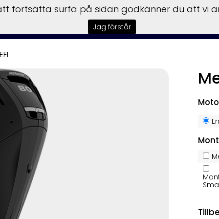
t fortsätta surfa på sidan godkänner du att vi 
tart
Båtar
Motorer
Trailers
Garmin
Service
F
Jag förstår
EFI
Me
Moto
E
Mont
Me
Mont
Smar
Tillb