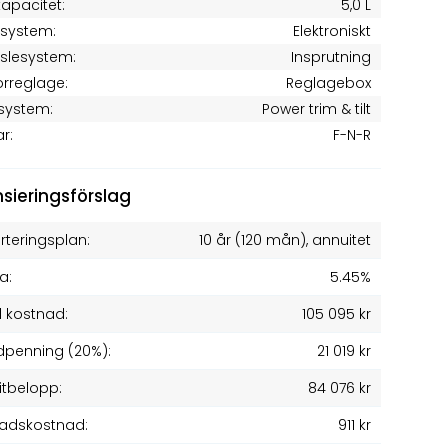
kapacitet:
5,0 L
tsystem:
Elektroniskt
slesystem:
Insprutning
rreglage:
Reglagebox
system:
Power trim & tilt
ar:
F-N-R
nsieringsförslag
teringsplan:
10 år
(
120
mån), annuitet
a:
5.45%
l kostnad:
105 095 kr
penning (20%):
21 019 kr
itbelopp:
84 076 kr
adskostnad:
911 kr