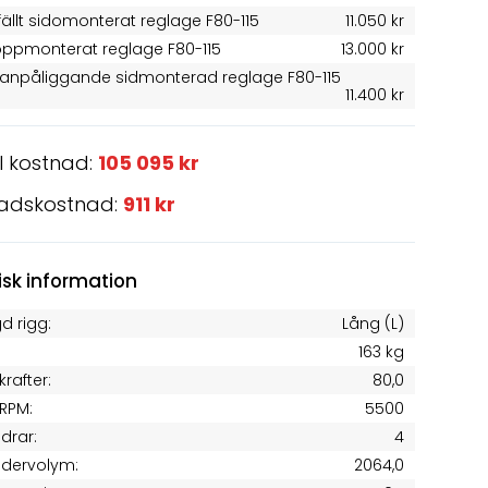
fällt sidomonterat reglage F80-115
11.050 kr
oppmonterat reglage F80-115
13.000 kr
tanpåliggande sidmonterad reglage F80-115
11.400 kr
l kostnad:
105 095 kr
adskostnad:
911 kr
isk information
d rigg:
Lång (L)
163 kg
krafter:
80,0
RPM:
5500
ndrar:
4
ndervolym:
2064,0