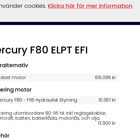
använder cookies.
Klicka här för mer information
.
inansiering
Vattensport/leksaker
Flaskpost
Om oss
rcury F80 ELPT EFI
ralternativ
ndast motor
105.095 kr
ering motor
rcury F80 - F115 Hydraulisk Styrning
10.367 kr
ering utombordare 80-115 hk inkl reglagekablar,
tcraft, batteri, batterilåda, motorlås, och olja,
13.900 kr
ehör