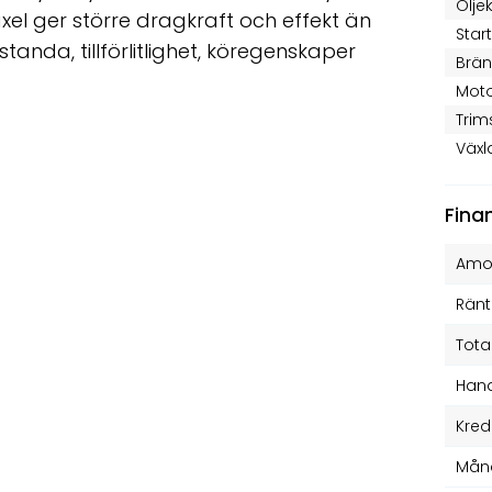
Olje
xel ger större dragkraft och effekt än
Star
anda, tillförlitlighet, köregenskaper
Brän
Moto
Trim
Växl
Fina
Amor
Ränt
Tota
Hand
Kred
Mån