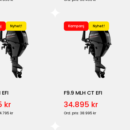
j
Nyhet!
Kampanj
Nyhet!
 EFI
F9.9 MLH CT EFI
5 kr
34.895 kr
34.795 kr
Ord. pris: 38.995 kr