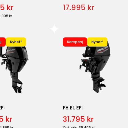
5 kr
17.995 kr
7.995 kr
j
Nyhet!
Kampanj
Nyhet!
FI
F8 EL EFI
5 kr
31.795 kr
34.895 kr
Ord. pris: 35.495 kr