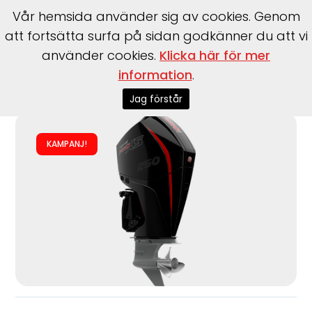
Vår hemsida använder sig av cookies. Genom
att fortsätta surfa på sidan godkänner du att vi
använder cookies.
Klicka här för mer
information
.
Start
>
Motorer
>
Utombordare
>
Mercury
>
F250 L/XL EFI
Pro XS DTS V8
Jag förstår
KAMPANJ!