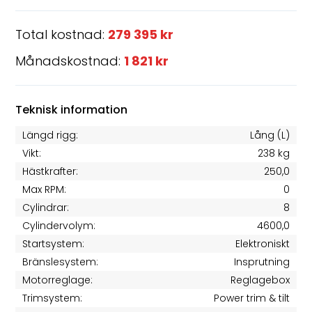
Total kostnad:
279 395 kr
Månadskostnad:
1 821 kr
Teknisk information
Längd rigg:
Lång (L)
Vikt:
238 kg
Hästkrafter:
250,0
Max RPM:
0
Cylindrar:
8
Cylindervolym:
4600,0
Startsystem:
Elektroniskt
Bränslesystem:
Insprutning
Motorreglage:
Reglagebox
Trimsystem:
Power trim & tilt