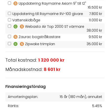
Uppdatering Raymarine Axiom 9" till 12"
16.500 kr
Uppdatering till Raymarine RV-100 givare
7.800 kr
Vattenskidbåge
11.000 kr
Webasto Air Top 2000 ST värmare
38.000 kr
Zaurac bogstrålkastare
9.500 kr
Zipwake trimplan
35.000 kr
Total kostnad:
1 320 000 kr
Månadskostnad:
8 601 kr
Finansieringsförslag
Amorteringsplan:
15 år
(
180
mån), annuitet
Ränta:
5.45%