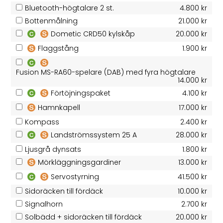
Bluetooth-högtalare 2 st.
4.800 kr
Bottenmålning
21.000 kr
Dometic CRD50 kylskåp
20.000 kr
Flaggstång
1.900 kr
Fusion MS-RA60-spelare (DAB) med fyra högtalare
14.000 kr
Förtöjningspaket
4.100 kr
Hamnkapell
17.000 kr
Kompass
2.400 kr
Landströmssystem 25 A
28.000 kr
Ljusgrå dynsats
1.800 kr
Mörkläggningsgardiner
13.000 kr
Servostyrning
41.500 kr
Sidoräcken till fördäck
10.000 kr
Signalhorn
2.700 kr
Solbädd + sidoräcken till fördäck
20.000 kr