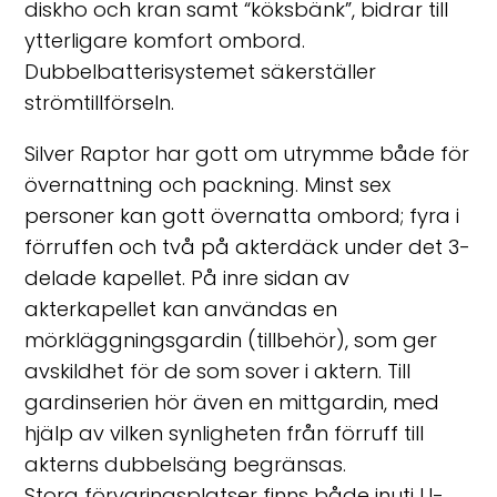
diskho och kran samt “köksbänk”, bidrar till
ytterligare komfort ombord.
Dubbelbatterisystemet säkerställer
strömtillförseln.
Silver Raptor har gott om utrymme både för
övernattning och packning. Minst sex
personer kan gott övernatta ombord; fyra i
förruffen och två på akterdäck under det 3-
delade kapellet. På inre sidan av
akterkapellet kan användas en
mörkläggningsgardin (tillbehör), som ger
avskildhet för de som sover i aktern. Till
gardinserien hör även en mittgardin, med
hjälp av vilken synligheten från förruff till
akterns dubbelsäng begränsas.
Stora förvaringsplatser finns både inuti U-