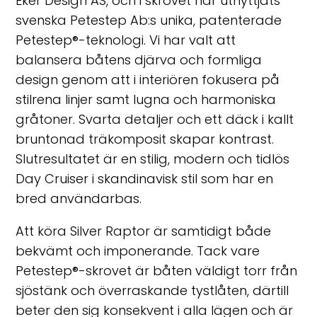
Eker Design AS, och i skrovet har utnyttjats
svenska Petestep Ab:s unika, patenterade
Petestep®-teknologi. Vi har valt att
balansera båtens djärva och formliga
design genom att i interiören fokusera på
stilrena linjer samt lugna och harmoniska
gråtoner. Svarta detaljer och ett däck i kallt
bruntonad träkomposit skapar kontrast.
Slutresultatet är en stilig, modern och tidlös
Day Cruiser i skandinavisk stil som har en
bred användarbas.
Att köra Silver Raptor är samtidigt både
bekvämt och imponerande. Tack vare
Petestep®-skrovet är båten väldigt torr från
sjöstänk och överraskande tystlåten, därtill
beter den sig konsekvent i alla lägen och är