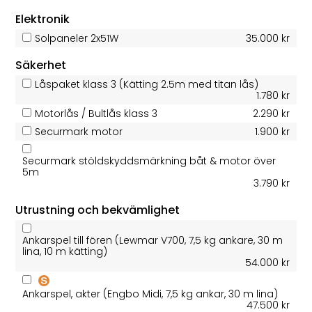
Elektronik
Solpaneler 2x51W
35.000 kr
Säkerhet
Låspaket klass 3 (Kätting 2.5m med titan lås)
1.780 kr
Motorlås / Bultlås klass 3
2.290 kr
Securmark motor
1.900 kr
Securmark stöldskyddsmärkning båt & motor över
5m
3.790 kr
Utrustning och bekvämlighet
Ankarspel till fören (Lewmar V700, 7,5 kg ankare, 30 m
lina, 10 m kätting)
54.000 kr
Ankarspel, akter (Engbo Midi, 7,5 kg ankar, 30 m lina)
47.500 kr