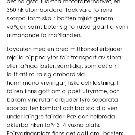
det ho¨gsta tilla°tna motoralternativet, en
350 hk utombordare. Tack vare fo¨rens
skarpa form ska¨r ba°ten mjukt genom
va°gor, samt beter sig fo¨rutsa¨gbart a¨ven i
utmanande fo¨rha°llanden.
Layouten med en bred mittkonsol erbjuder
reja¨la o¨ppna ytor fo¨r transport av stora
eller la°nga laster, samtidigt som det a¨r
la¨tt att ro¨ra sig ombord vid
hamnmano¨vreringar, fiske och lastning. I
fo¨ren finns gott om o¨ppet utrymme, och
bakom vindrutan erbjuder fyra separata
sportsa¨ten komfort och bra sto¨d a¨ven
under la¨ngre fa¨rder. Pa° den helbreda
akterba¨nken fa°r 3-4 vuxna plats.
Fo¨rvaringsplats finns det gott om i ba°ten;