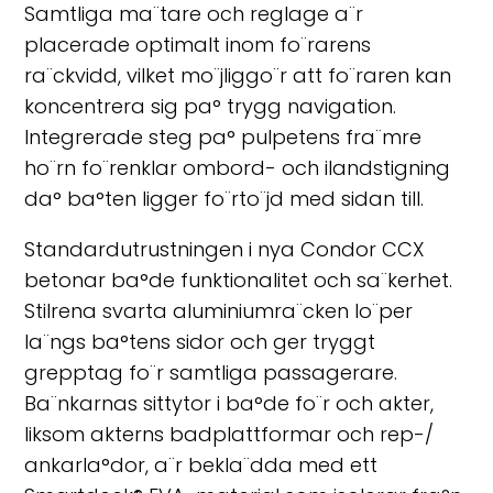
Samtliga ma¨tare och reglage a¨r
placerade optimalt inom fo¨rarens
ra¨ckvidd, vilket mo¨jliggo¨r att fo¨raren kan
koncentrera sig pa° trygg navigation.
Integrerade steg pa° pulpetens fra¨mre
ho¨rn fo¨renklar ombord- och ilandstigning
da° ba°ten ligger fo¨rto¨jd med sidan till.
Standardutrustningen i nya Condor CCX
betonar ba°de funktionalitet och sa¨kerhet.
Stilrena svarta aluminiumra¨cken lo¨per
la¨ngs ba°tens sidor och ger tryggt
grepptag fo¨r samtliga passagerare.
Ba¨nkarnas sittytor i ba°de fo¨r och akter,
liksom akterns badplattformar och rep-/
ankarla°dor, a¨r bekla¨dda med ett