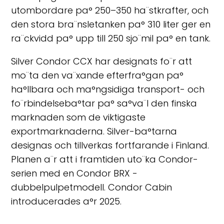
utombordare pa° 250–350 ha¨stkrafter, och
den stora bra¨nsletanken pa° 310 liter ger en
ra¨ckvidd pa° upp till 250 sjo¨mil pa° en tank.
Silver Condor CCX har designats fo¨r att
mo¨ta den va¨xande efterfra°gan pa°
ha°llbara och ma°ngsidiga transport- och
fo¨rbindelseba°tar pa° sa°va¨l den finska
marknaden som de viktigaste
exportmarknaderna. Silver-ba°tarna
designas och tillverkas fortfarande i Finland.
Planen a¨r att i framtiden uto¨ka Condor-
serien med en Condor BRX -
dubbelpulpetmodell. Condor Cabin
introducerades a°r 2025.