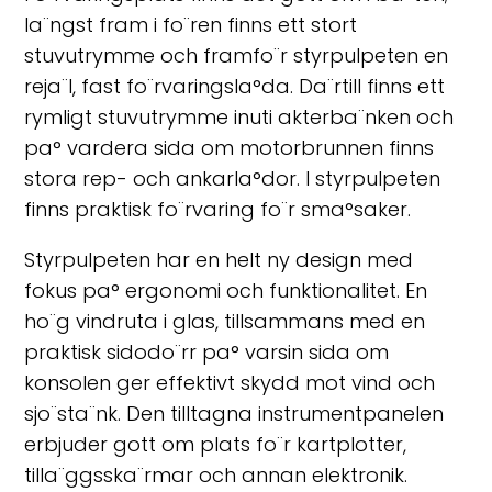
la¨ngst fram i fo¨ren finns ett stort
stuvutrymme och framfo¨r styrpulpeten en
reja¨l, fast fo¨rvaringsla°da. Da¨rtill finns ett
rymligt stuvutrymme inuti akterba¨nken och
pa° vardera sida om motorbrunnen finns
stora rep- och ankarla°dor. I styrpulpeten
finns praktisk fo¨rvaring fo¨r sma°saker.
Styrpulpeten har en helt ny design med
fokus pa° ergonomi och funktionalitet. En
ho¨g vindruta i glas, tillsammans med en
praktisk sidodo¨rr pa° varsin sida om
konsolen ger effektivt skydd mot vind och
sjo¨sta¨nk. Den tilltagna instrumentpanelen
erbjuder gott om plats fo¨r kartplotter,
tilla¨ggsska¨rmar och annan elektronik.