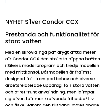
NYHET Silver Condor CCX
Prestanda och funktionalitet för
stora vatten
Med en skrovla¨ngd pa° drygt a°tta meter
a¨r Condor CCX den sto¨rsta o¨ppna ba°ten
i Silvers modellprogram och tredje modellen
med mittkonsol. Båtmodellen är fra¨mst
designad fo¨r transportbehov och diverse
arbetsrelaterade uppdrag, fo¨r stora vatten
och a°ret-runt anva¨ndning, men la¨mpar
sig a¨ven fo¨r mer kra¨vande fritidsba°tliv
och fiske. Bakom den tilltagna, nydesignade