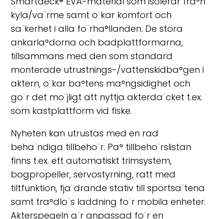
Smartdeck® EVA-material som isolerar fra°n
kyla/va¨rme samt o¨kar komfort och
sa¨kerhet i alla fo¨rha°llanden. De stora
ankarla°dorna och badplattformarna,
tillsammans med den som standard
monterade utrustnings-/vattenskidba°gen i
aktern, o¨kar ba°tens ma°ngsidighet och
go¨r det mo¨jligt att nyttja akterda¨cket t.ex.
som kastplattform vid fiske.
Nyheten kan utrustas med en rad
beha¨ndiga tillbeho¨r. Pa° tillbeho¨rslistan
finns t.ex. ett automatiskt trimsystem,
bogpropeller, servostyrning, ratt med
tiltfunktion, fja¨drande stativ till sportsa¨tena
samt tra°dlo¨s laddning fo¨r mobila enheter.
Akterspegeln a¨r anpassad fo¨r en