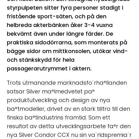
styrpulpeten sitter fyra personer stadigt i
fristående sport-säten, och på den
helbreda akterbänken åker 3-4 vuxna
bekvämt även under längre färder. De
praktiska sidodörrarna, som monterats på
bägge sidor om mittkonsolen, utökar vind-
och stänkskydd för hela
passagerarutrymmet i aktern.
Trots utmanande marknadsfo¨rha°llanden
satsar Silver ma°lmedvetet pa°
produktutveckling och design av nya
ba°tmodeller, drivet av en stark tilltro till den
finska ba°tindustrins framtid. Som ett
resultat av detta utvecklingsarbete fa°r den
nya Silver Condor CCX nu sin va¨rldspremia¨r