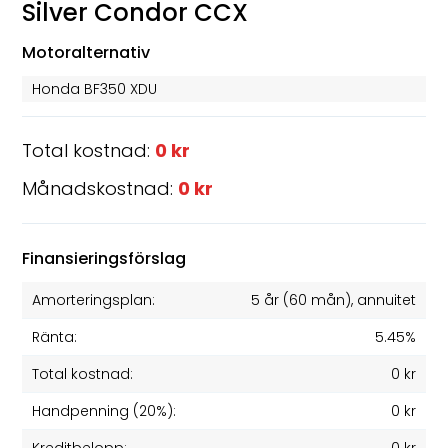
Silver Condor CCX
Motoralternativ
Honda BF350 XDU
Total kostnad:
0 kr
Månadskostnad:
0 kr
Finansieringsförslag
Amorteringsplan:
5 år
(
60
mån), annuitet
Ränta:
5.45%
Total kostnad:
0 kr
Handpenning (20%):
0 kr