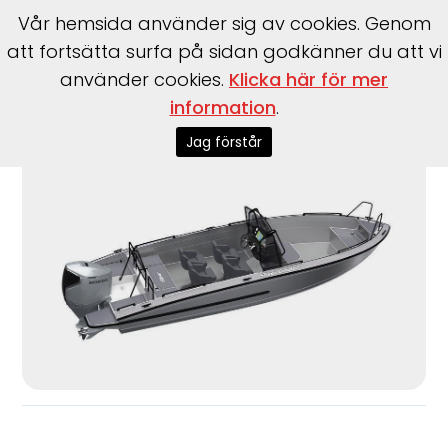
Vår hemsida använder sig av cookies. Genom
att fortsätta surfa på sidan godkänner du att vi
använder cookies.
Klicka här för mer
information
.
Start
>
Båtar
>
Båtmärken
>
Silver
>
Condor CCX
Jag förstår