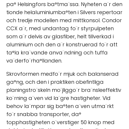
pa° Helsingfors ba°tma¨ssa. Nyheten a¨r den
tionde helaluminiumba°ten i Silvers repertoar
och tredje modellen med mittkonsol. Condor
CCX a¨r, med undantag fo¨r styrpulpeten
som a¨r delvis av glasfiber, helt tillverkad i
aluminium och den a¨r konstruerad fo¨r att
ta°la kra¨vande anva¨ndning och tuffa
va¨derfo¨rha°llanden.
Skrovformen medfo¨r mjuk och balanserad
ga°ng, och den i praktiken obefintliga
planingstro¨skeln mo¨jliggo¨r bra¨nsleeffektiv
ko¨rning a¨ven vid la¨gre hastigheter. Vid
behov la¨mpar sig ba°ten a¨ven utma¨rkt
fo¨r snabba transporter, da°
topphastigheten o¨verstiger 50 knop med