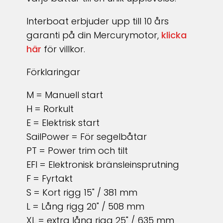
Interboat erbjuder upp till 10 års
garanti på din Mercurymotor,
klicka
här
för villkor.
Förklaringar
M = Manuell start
H = Rorkult
E = Elektrisk start
SailPower = För segelbåtar
PT = Power trim och tilt
EFI = Elektronisk bränsleinsprutning
F = Fyrtakt
S = Kort rigg 15" / 381 mm
L = Lång rigg 20" / 508 mm
XL = extra lång rigg 25" / 635 mm