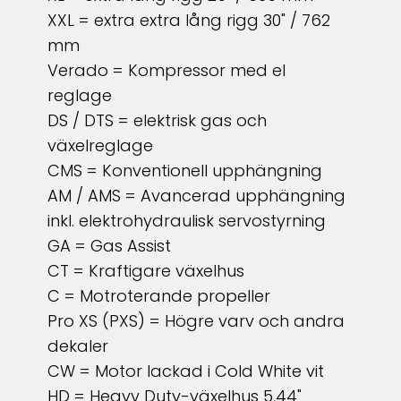
XXL = extra extra lång rigg 30" / 762
mm
Verado = Kompressor med el
reglage
DS / DTS = elektrisk gas och
växelreglage
CMS = Konventionell upphängning
AM / AMS = Avancerad upphängning
inkl. elektrohydraulisk servostyrning
GA = Gas Assist
CT = Kraftigare växelhus
C = Motroterande propeller
Pro XS (PXS) = Högre varv och andra
dekaler
CW = Motor lackad i Cold White vit
HD = Heavy Duty-växelhus 5,44"