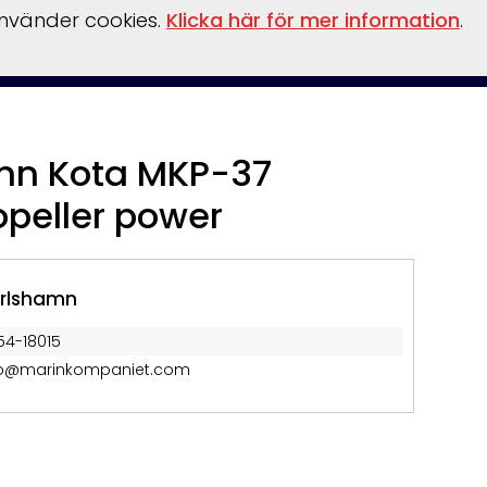
använder cookies.
Klicka här för mer information
.
inansiering
Vattensport/leksaker
Flaskpost
Om oss
nn Kota MKP-37
opeller power
rlshamn
54-18015
fo@marinkompaniet.com