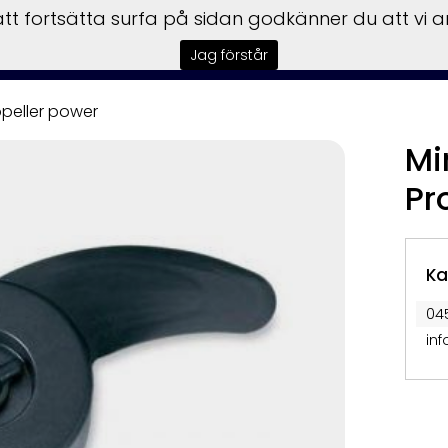
t fortsätta surfa på sidan godkänner du att vi 
tart
Båtar
Motorer
Trailers
Garmin
Service
F
Jag förstår
peller power
Mi
Pr
Ka
04
in