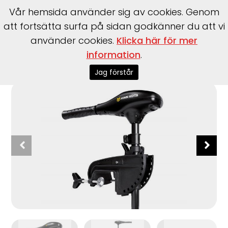
Vår hemsida använder sig av cookies. Genom
att fortsätta surfa på sidan godkänner du att vi
använder cookies.
Klicka här för mer
information
.
Start
>
Motorer
>
Elmotorer
>
Minn Kota
>
Endura C2 50 36"
12V
Jag förstår