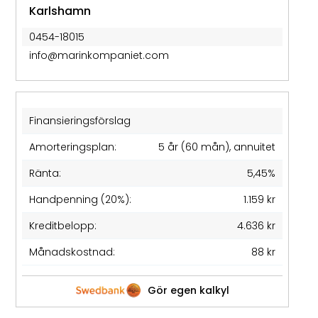
Karlshamn
0454-18015
info@marinkompaniet.com
Finansieringsförslag
Amorteringsplan:
5 år (60 mån), annuitet
Ränta:
5,45%
Handpenning (20%):
1.159 kr
Kreditbelopp:
4.636 kr
Månadskostnad:
88 kr
Gör egen kalkyl