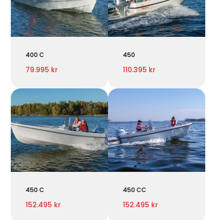
400 C
450
79.995 kr
110.395 kr
450 C
450 CC
152.495 kr
152.495 kr