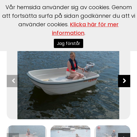
Vår hemsida använder sig av cookies. Genom
att fortsätta surfa på sidan godkänner du att vi
använder cookies.
Klicka här för mer
information
.
Start
>
Båtar
>
Båtmärken
>
Terhi
>
Tender
Jag förstår