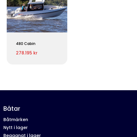
480 Cabin
278.195 kr
Båtar
Båtmärken
Nytt i lager
Begagnat i lager