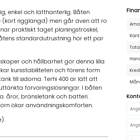
Fina
ig, enkel och lätthanterlig. Båten
(kort rigglängd) men går även att ro
Amor
nar praktiskt taget planingströskel,
Ränt
l båtens standardutrustning hör ett par
Tota
Hand
nskaper och hållbarhet gör denna lilla
 ökar kursstabiliteten och förens form
Kred
 till sidorna. Terhi 400 är lätt att
Mån
ttänkta förvaringslösningar. I båten
. åror, bränsletank och batteri.
Kont
s hörn ökar användningskomforten.
e).