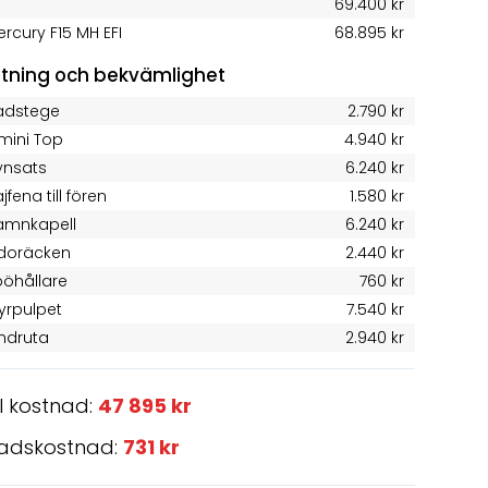
69.400 kr
rcury F15 MH EFI
68.895 kr
stning och bekvämlighet
adstege
2.790 kr
imini Top
4.940 kr
ynsats
6.240 kr
jfena till fören
1.580 kr
amnkapell
6.240 kr
idoräcken
2.440 kr
pöhållare
760 kr
yrpulpet
7.540 kr
indruta
2.940 kr
l kostnad:
47 895 kr
adskostnad:
731 kr