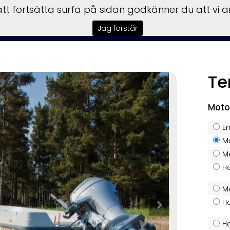
t fortsätta surfa på sidan godkänner du att vi 
tart
Båtar
Motorer
Trailers
Garmin
Service
F
Jag förstår
Te
Moto
E
M
M
Ho
M
Ho
Ho