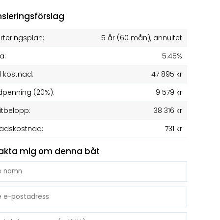
nsieringsförslag
teringsplan:
5 år
(
60
mån), annuitet
a:
5.45%
l kostnad:
47 895 kr
penning (20%):
9 579 kr
itbelopp:
38 316 kr
adskostnad:
731 kr
akta mig om denna båt