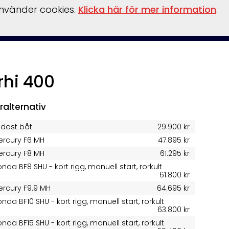
använder cookies.
Klicka här för mer information
.
inansiering
Vattensport/leksaker
Flaskpost
Om oss
rhi 400
ralternativ
ndast båt
29.900 kr
ercury F6 MH
47.895 kr
ercury F8 MH
61.295 kr
nda BF8 SHU - kort rigg, manuell start, rorkult
61.800 kr
ercury F9.9 MH
64.695 kr
nda BF10 SHU - kort rigg, manuell start, rorkult
63.800 kr
nda BF15 SHU - kort rigg, manuell start, rorkult