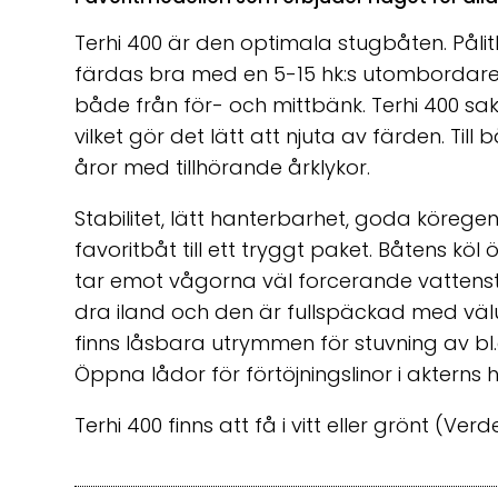
Terhi 400 är den optimala stugbåten. Pålitl
färdas bra med en 5-15 hk:s utombordare 
både från för- och mittbänk. Terhi 400 sak
vilket gör det lätt att njuta av färden. Til
åror med tillhörande årklykor.
Stabilitet, lätt hanterbarhet, goda körege
favoritbåt till ett tryggt paket. Båtens köl
tar emot vågorna väl forcerande vattenstänk
dra iland och den är fullspäckad med välu
finns låsbara utrymmen för stuvning av bl.a
Öppna lådor för förtöjningslinor i aktern
Terhi 400 finns att få i vitt eller grönt (Verd