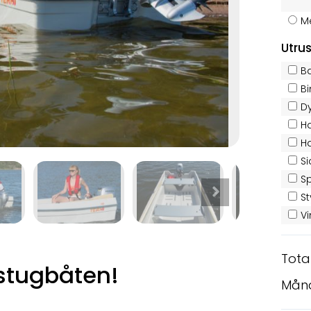
Me
Utru
B
B
D
Ha
H
S
S
St
V
Tota
 stugbåten!
Mån
a