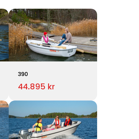
390
44.895 kr