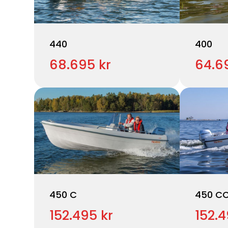
440
400
68.695 kr
64.6
450 C
450 C
152.495 kr
152.4