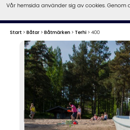
Vår hemsida använder sig av cookies. Genom at
S
Start
>
Båtar
>
Båtmärken
>
Terhi
>
400