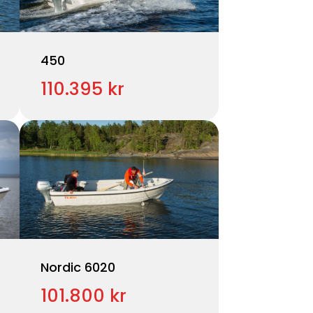
450
110.395 kr
Nordic 6020
101.800 kr