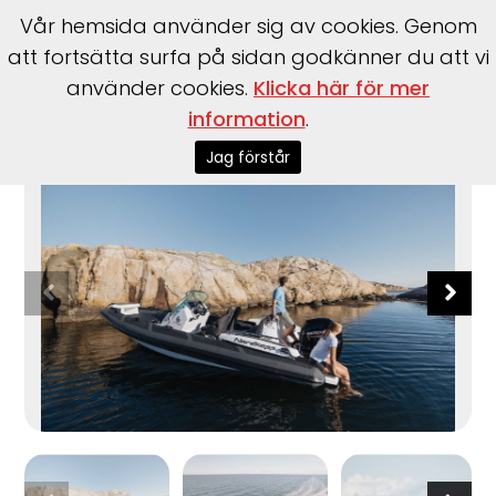
Vår hemsida använder sig av cookies. Genom
att fortsätta surfa på sidan godkänner du att vi
använder cookies.
Klicka här för mer
information
.
Start
>
Båtar
>
Båtmärken
>
Nordkapp
>
Airborne 6.3
Jag förstår