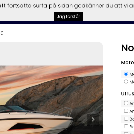
t fortsätta surfa på sidan godkänner du att vi 
tart
Båtar
Motorer
Trailers
Garmin
Service
F
Jag förstår
60
No
Moto
Me
Me
Utru
A
A
B
B