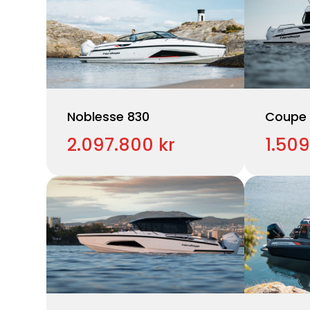
Noblesse 830
Coupe 
2.097.800 kr
1.509