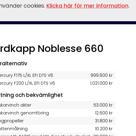
använder cookies.
Klicka här för mer information
.
inansiering
Vattensport/leksaker
Flaskpost
Om oss
rdkapp Noblesse 660
ralternativ
rcury F175 L/XL EFI DTS V6
999.600 kr
rcury F200 L/XL EFI DTS V6
1.021.000 kr
stning och bekvämlighet
nkarvinch akter
53.000 kr
nkarvinch genomföring
12.600 kr
ogpropeller
31.800 kr
ottenmålning
10.200 kr