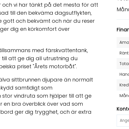
 och vi har tänkt på det mesta för att
Mån
ssad till den bekväma dagsutflykten,
e gott och bekvämt och när du reser
 ger dig en körkomfort över
Fina
Amor
 * tillsammans med färskvattentank,
Ränt
till att ge dig all utrustning du
Tota
eiska priset "Årets motorbåt".
Hand
själva sittbrunnen djupare än normalt
Kred
dskydd samtidigt som
tor vindruta som hjälper till att ge
Mån
år en bra överblick över vad som
Kont
tt bord ger dig trygghet, och är extra