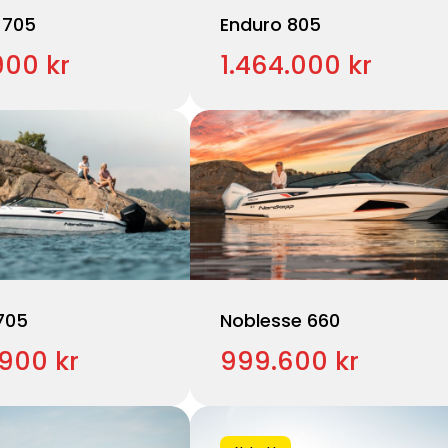
 705
Enduro 805
900 kr
1.464.000 kr
705
Noblesse 660
.900 kr
999.600 kr