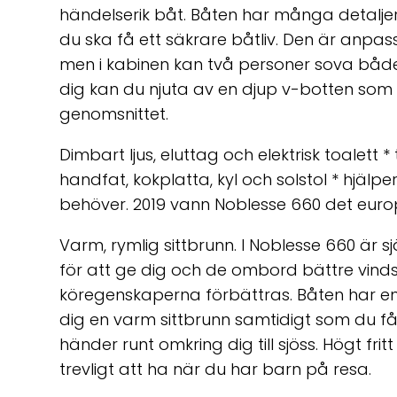
händelserik båt. Båten har många detaljer
du ska få ett säkrare båtliv. Den är anpa
men i kabinen kan två personer sova båd
dig kan du njuta av en djup v-botten som
genomsnittet.
Dimbart ljus, eluttag och elektrisk toalett
handfat, kokplatta, kyl och solstol * hjälper 
behöver. 2019 vann Noblesse 660 det europ
Varm, rymlig sittbrunn. I Noblesse 660 är 
för att ge dig och de ombord bättre vin
köregenskaperna förbättras. Båten har en s
dig en varm sittbrunn samtidigt som du f
händer runt omkring dig till sjöss. Högt fri
trevligt att ha när du har barn på resa.