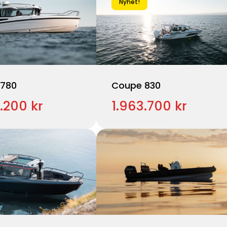
Nyhet!
780
Coupe 830
.200 kr
1.963.700 kr