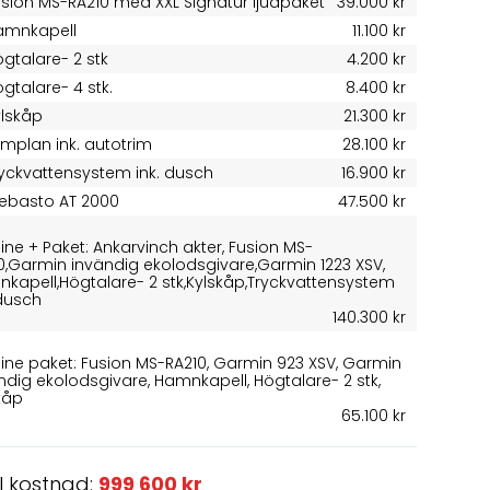
usion MS-RA210 med XXL Signatur ljudpaket
39.000 kr
amnkapell
11.100 kr
gtalare- 2 stk
4.200 kr
gtalare- 4 stk.
8.400 kr
ylskåp
21.300 kr
implan ink. autotrim
28.100 kr
ryckvattensystem ink. dusch
16.900 kr
ebasto AT 2000
47.500 kr
line + Paket: Ankarvinch akter, Fusion MS-
0,Garmin invändig ekolodsgivare,Garmin 1223 XSV,
kapell,Högtalare- 2 stk,Kylskåp,Tryckvattensystem
 dusch
140.300 kr
line paket: Fusion MS-RA210, Garmin 923 XSV, Garmin
ndig ekolodsgivare, Hamnkapell, Högtalare- 2 stk,
kåp
65.100 kr
l kostnad:
999 600 kr