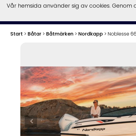
Vår hemsida använder sig av cookies. Genom at
S
Start
>
Båtar
>
Båtmärken
>
Nordkapp
>
Noblesse 6