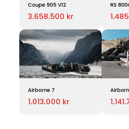
Coupe 905 V12
RS 800
3.658.500 kr
1.485
Airborne 7
Airborn
1.013.000 kr
1.141