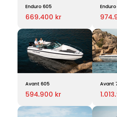
Enduro 605
Enduro
669.400 kr
974.
Avant 605
Avant 
594.900 kr
1.013