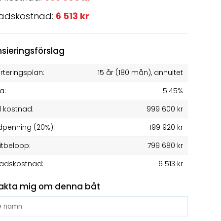
adskostnad:
6 513 kr
nsieringsförslag
teringsplan:
15 år
(
180
mån), annuitet
a:
5.45%
l kostnad:
999 600 kr
penning (20%):
199 920 kr
itbelopp:
799 680 kr
adskostnad:
6 513 kr
akta mig om denna båt