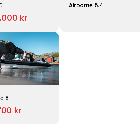
C
Airborne 5.4
.000 kr
e 8
.700 kr