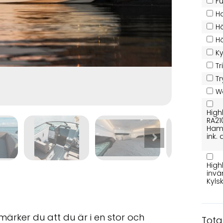
F
H
Hö
Hö
K
Tr
T
W
High
RA21
Hamn
ink.
High
invä
Kyls
 märker du att du är i en stor och
Tota