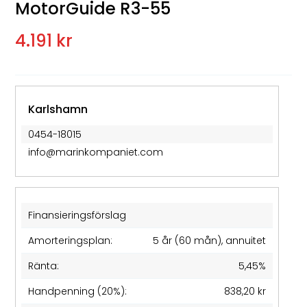
MotorGuide R3-55
4.191 kr
Karlshamn
0454-18015
info@marinkompaniet.com
Finansieringsförslag
Amorteringsplan:
5 år (60 mån), annuitet
Ränta:
5,45%
Handpenning (20%):
838,20 kr