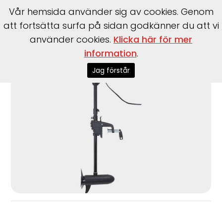
Vår hemsida använder sig av cookies. Genom
att fortsätta surfa på sidan godkänner du att vi
använder cookies.
Klicka här för mer
information
.
Start
>
Motorer
>
Elmotorer
>
MotorGuide
>
R3-55
Jag förstår