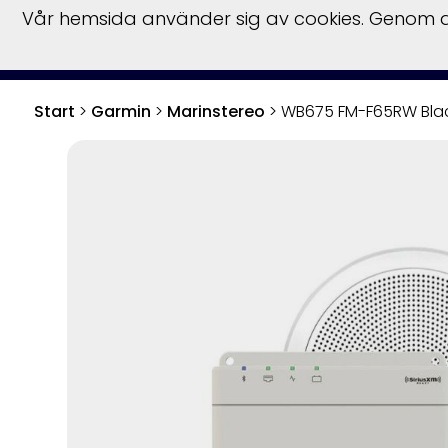
Vår hemsida använder sig av cookies. Genom at
S
Start
>
Garmin
>
Marinstereo
>
WB675 FM-F65RW Bla