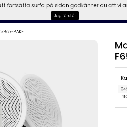
t fortsätta surfa på sidan godkänner du att vi 
tart
Båtar
Motorer
Trailers
Garmin
Service
F
Jag förstår
ckBox-PAKET
Ma
F6
Ka
04
in