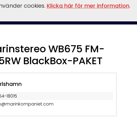
använder cookies.
Klicka här för mer information
.
inansiering
Vattensport/leksaker
Flaskpost
Om oss
rinstereo WB675 FM-
5RW BlackBox-PAKET
rlshamn
54-18015
fo@marinkompaniet.com