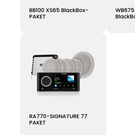
BB100 XS65 BlackBox-
WB675
PAKET
BlackB
RA770-SIGNATURE 77
PAKET