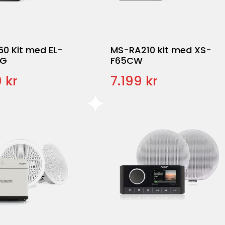
0 Kit med EL-
MS-RA210 kit med XS-
PG
F65CW
 kr
7.199 kr