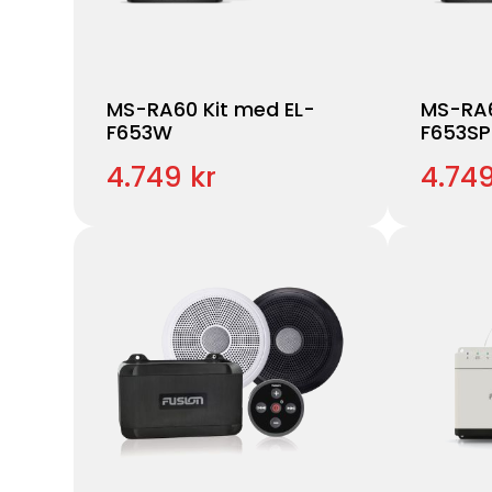
MS-RA60 Kit med EL-
MS-RA6
F653W
F653S
4.749 kr
4.749