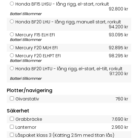
Honda BF15 LHSU - lång rigg, el-start, rorkult
92.800 kr
Batteri tillkommer
Honda BF20 LHU - lång rigg, manuell start, rorkult
94.200 kr
Mercury F15 ELH EFI
93.095 kr
Batteri tillkommer
Mercury F20 MLH EFI
92.895 kr
Mercury F20 ELHPT EFI
98.295 kr
Batteri tillkommer
Honda BF20 LHTU - lång rigg, el-start, el-tilt, rorkult
97.200 kr
Batteri tillkommer
Plotter/navigering
Givarstativ
760 kr
Säkerhet
Grabbräcke
7.690 kr
Lanternor
2.960 kr
Låspaket klass 3 (Kätting 2.5m med titan lås)