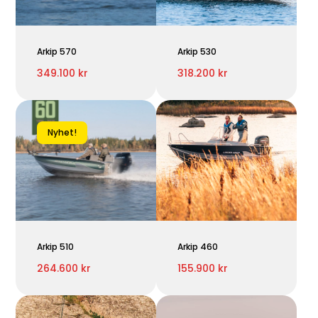
Arkip 570
Arkip 530
349.100 kr
318.200 kr
Nyhet!
Arkip 510
Arkip 460
264.600 kr
155.900 kr