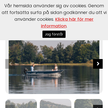
Vår hemsida använder sig av cookies. Genom
att fortsätta surfa på sidan godkänner du att vi
använder cookies.
Klicka här för mer
information
.
Start
>
Båtar
>
Båtmärken
>
Linder
>
Sportsman 400
Jag förstår