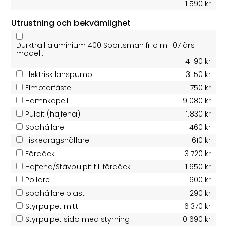
1.590 kr
Utrustning och bekvämlighet
Durktrall aluminium 400 Sportsman fr o m -07 års
modell.
4.190 kr
Elektrisk länspump
3.150 kr
Elmotorfäste
750 kr
Hamnkapell
9.080 kr
Pulpit (hajfena)
1.830 kr
Spöhållare
460 kr
Fiskedragshållare
610 kr
Fördäck
3.720 kr
Hajfena/Stävpulpit till fördäck
1.650 kr
Pollare
600 kr
spöhållare plast
290 kr
Styrpulpet mitt
6.370 kr
Styrpulpet sido med styrning
10.690 kr