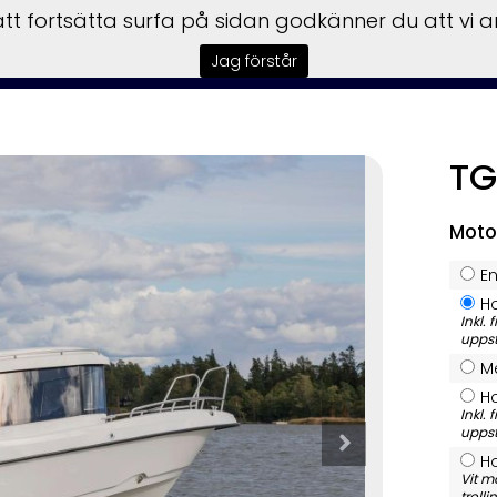
t fortsätta surfa på sidan godkänner du att vi 
tart
Båtar
Motorer
Trailers
Garmin
Service
F
Jag förstår
TG
Moto
E
H
Inkl. 
uppst
Me
H
Inkl. 
uppst
H
Vit mo
troll