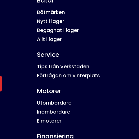
Båtar
Båtmärken
Nytt i lager
Begagnat i lager
Allt i lager
Service
Tips från Verkstaden
Förfrågan om vinterplats
Motorer
Utombordare
Inombordare
Elmotorer
Finansiering