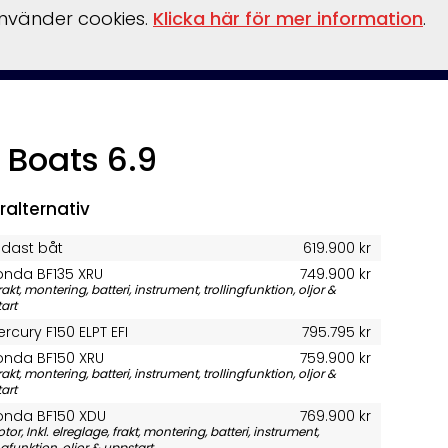
använder cookies.
Klicka här för mer information
.
inansiering
Vattensport/leksaker
Flaskpost
Om oss
 Boats 6.9
ralternativ
ndast båt
619.900 kr
onda BF135 XRU
749.900 kr
frakt, montering, batteri, instrument, trollingfunktion, oljor &
art
rcury F150 ELPT EFI
795.795 kr
onda BF150 XRU
759.900 kr
frakt, montering, batteri, instrument, trollingfunktion, oljor &
art
onda BF150 XDU
769.900 kr
tor, Inkl. elreglage, frakt, montering, batteri, instrument,
ingfunktion, oljor & uppstart