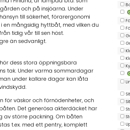
arna i Finland, är lämpad bl.a. som
B
ärgården och på insjöarna. Under
 hänsyn till säkerhet, förarergonomi
F
 i en mångsidig hyttbåt, med vilken du
F
rån tidig vår till sen höst.
G
gre än sedvanligt.
Gr
Kl
Kl
r hör dess stora öppningsbara
K
ttens tak. Under varma sommardagar
man under kallare dagar kan låta
Li
 vindskydd.
Si
n för väskor och förnödenheter, och
Si
i båten. Det generösa akterdäcket har
S
ng av större packning. Om båten
S
stas t.ex. med ett pentry, komplett
Up