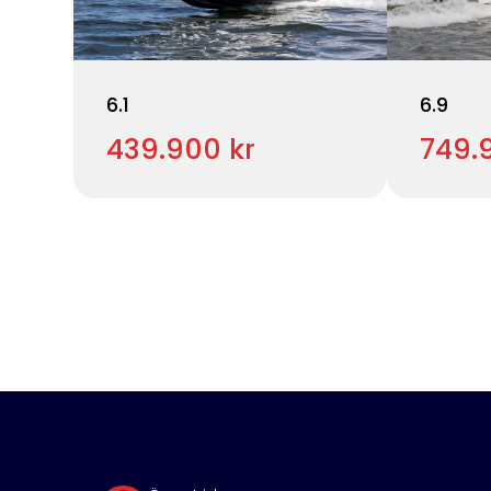
6.1
6.9
439.900 kr
749.