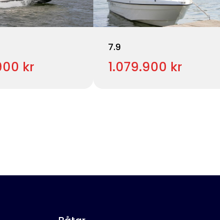
7.9
900 kr
1.079.900 kr