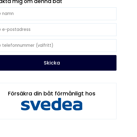
akta mig om denna båt
Skicka
Försäkra din båt förmånligt hos