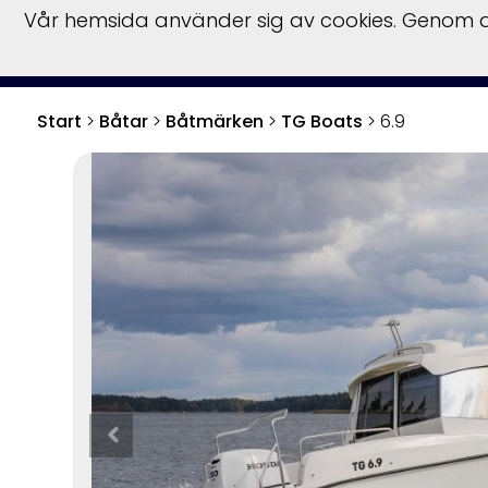
Vår hemsida använder sig av cookies. Genom at
S
Start
>
Båtar
>
Båtmärken
>
TG Boats
>
6.9