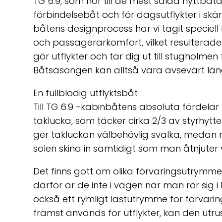
TG 6.9, som hör till de mest sålda hyttbåt
förbindelsebåt och för dagsutflykter i sk
båtens designprocess har vi tagit speciell
och passagerarkomfort, vilket resulterade
gör utflykter och tar dig ut till stugholmen f
Båtsäsongen kan alltså vara avsevärt län
En fullblodig utflyktsbåt
Till TG 6.9 -kabinbåtens absoluta fördela
taklucka, som täcker cirka 2/3 av styrhy
ger takluckan välbehövlig svalka, medan 
solen skina in samtidigt som man åtnjuter
Det finns gott om olika förvaringsutrymme
därför är de inte i vägen när man rör sig 
också ett rymligt lastutrymme för förvari
främst används för utflykter, kan den utru