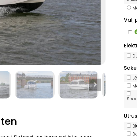
Me
Välj
Elekt
Du
Säke
Lå
Mo
Secu
Utru
iten
B
B