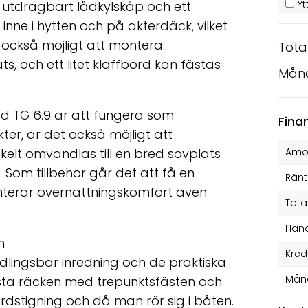
Yt
 utdragbart lådkylskåp och ett
inne i hytten och på akterdäck, vilket
 också möjligt att montera
Tota
s, och ett litet klaffbord kan fästas
Mån
 TG 6.9 är att fungera som
Fina
er, är det också möjligt att
kelt omvandlas till en bred sovplats
Amor
Som tillbehör går det att få en
Ränt
nterar övernattningskomfort även
Tota
Hand
n
Kred
dlingsbar inredning och de praktiska
Mån
sta räcken med trepunktsfästen och
dstigning och då man rör sig i båten.