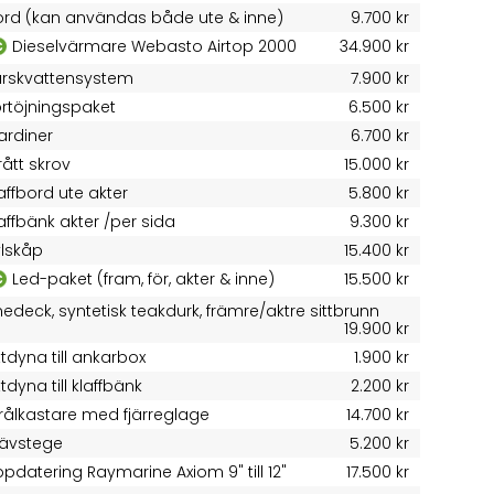
ord (kan användas både ute & inne)
9.700 kr
Dieselvärmare Webasto Airtop 2000
34.900 kr
ärskvattensystem
7.900 kr
örtöjningspaket
6.500 kr
ardiner
6.700 kr
ått skrov
15.000 kr
affbord ute akter
5.800 kr
affbänk akter /per sida
9.300 kr
ylskåp
15.400 kr
Led-paket (fram, för, akter & inne)
15.500 kr
nedeck, syntetisk teakdurk, främre/aktre sittbrunn
19.900 kr
ttdyna till ankarbox
1.900 kr
ttdyna till klaffbänk
2.200 kr
trålkastare med fjärreglage
14.700 kr
tävstege
5.200 kr
pdatering Raymarine Axiom 9" till 12"
17.500 kr