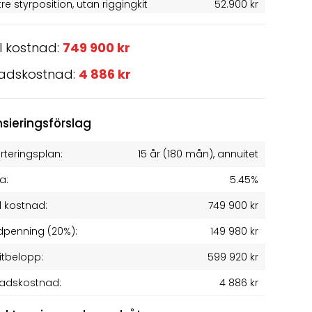
tre styrposition, utan riggingkit
52.900 kr
l kostnad:
749 900 kr
adskostnad:
4 886 kr
nsieringsförslag
teringsplan:
15 år
(
180
mån), annuitet
a:
5.45%
l kostnad:
749 900 kr
penning (20%):
149 980 kr
itbelopp:
599 920 kr
adskostnad:
4 886 kr