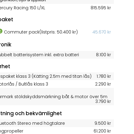
rcury Racing 150 L/XL
815.595 kr
 paket
Commuter pack
(listpris: 50.400 kr)
45.670 kr
ronik
bbelt batterisystem inkl. extra batteri
8.100 kr
rhet
spaket klass 3 (Kätting 2.5m med titan lås)
1.780 kr
torlås / Bultlås klass 3
2.290 kr
rmark stöldskyddsmärkning båt & motor över 5m
3.790 kr
stning och bekvämlighet
luetooth Stereo med högtalare
9.500 kr
ogpropeller
61.200 kr