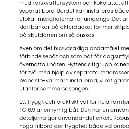
med färskvattensystem och kokplatta, ett
separat bord. Bordet kan installeras både 
utökar möjligheterna för umgänge. Det är
klaffbänkar på akterdäcket för mer sittplat
på skjutdörren om så önskas.
Även om det huvudsakliga ändamålet med
förbindelsebåt och som båt för dagsutflykt
övernatta i båten. Hyttens sittgrupp kanen
för två med hjälp av separata madrasser. 
Webasto-värmare installerad, vilket gara
utanför sommarsäsongen.
Ett tryggt och praktiskt val för hela familje
TG 6.9 är en rymlig båt. Den har en omvan
detaljerna gör användandet enkelt. Robu
höga fribord ger trygghet både vid ombor