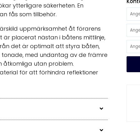
Kont
kar ytterligare säkerheten. En
n fås som tillbehör.
 särskild uppmärksamhet åt förarens
är placerat nästan i båtens mittlinje,
ifrån det är optimalt att styra båten,
är tonade, med undantag av de främre
och åtkomliga utan problem.
rial för att förhindra reflektioner