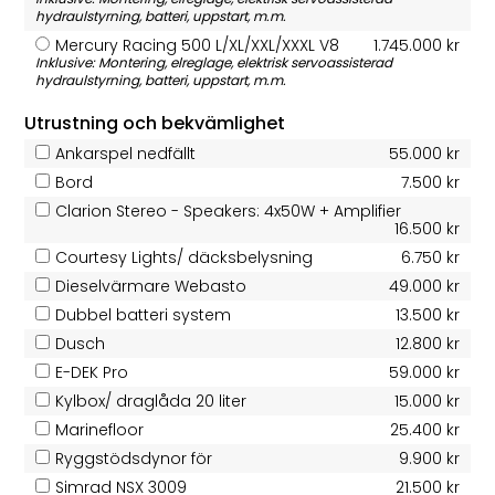
hydraulstyrning, batteri, uppstart, m.m.
Mercury Racing 500 L/XL/XXL/XXXL V8
1.745.000 kr
Inklusive: Montering, elreglage, elektrisk servoassisterad
hydraulstyrning, batteri, uppstart, m.m.
Utrustning och bekvämlighet
Ankarspel nedfällt
55.000 kr
Bord
7.500 kr
Clarion Stereo - Speakers: 4x50W + Amplifier
16.500 kr
Courtesy Lights/ däcksbelysning
6.750 kr
Dieselvärmare Webasto
49.000 kr
Dubbel batteri system
13.500 kr
Dusch
12.800 kr
E-DEK Pro
59.000 kr
Kylbox/ draglåda 20 liter
15.000 kr
Marinefloor
25.400 kr
Ryggstödsdynor för
9.900 kr
Simrad NSX 3009
21.500 kr