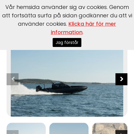
Vår hemsida använder sig av cookies. Genom
att fortsätta surfa på sidan godkänner du att vi
använder cookies.
Klicka här för mer
information
.
Start
>
Båtar
>
Båtmärken
>
Iron
>
907 Coupé
Jag förstår