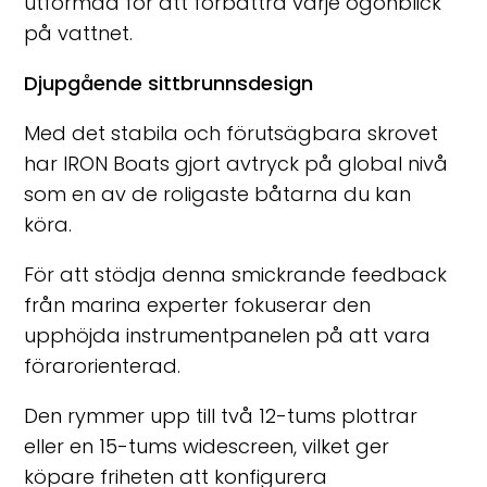
utformad för att förbättra varje ögonblick
på vattnet.
Djupgående sittbrunnsdesign
Med det stabila och förutsägbara skrovet
har IRON Boats gjort avtryck på global nivå
som en av de roligaste båtarna du kan
köra.
För att stödja denna smickrande feedback
från marina experter fokuserar den
upphöjda instrumentpanelen på att vara
förarorienterad.
Den rymmer upp till två 12-tums plottrar
eller en 15-tums widescreen, vilket ger
köpare friheten att konfigurera