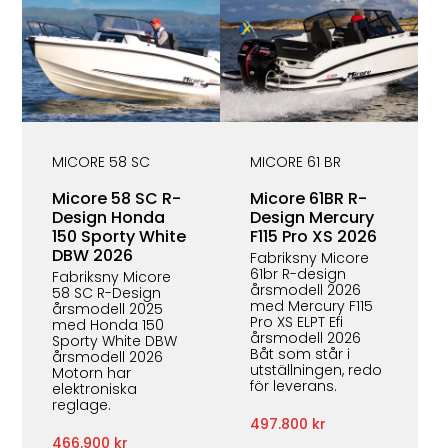
MICORE 58 SC
MICORE 61 BR
Micore 58 SC R-
Micore 61BR R-
Design Honda
Design Mercury
150 Sporty White
F115 Pro XS 2026
DBW 2026
Fabriksny Micore
61br R-design
Fabriksny Micore
årsmodell 2026
58 SC R-Design
med Mercury F115
årsmodell 2025
Pro XS ELPT Efi
med Honda 150
årsmodell 2026
Sporty White DBW
Båt som står i
årsmodell 2026
utställningen, redo
Motorn har
för leverans.
elektroniska
reglage.
497.800 kr
466.900 kr