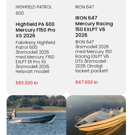
HIGHFIELD PATROL
IRON 647
600
IRON 647
Mercury Racing
Highfield PA 600
150 EXLPT V6
Mercury F150 Pro
2026
XS 2026
IRON 647
Fabriksny Highfield
årsmodell 2026
Patrol 600
med Mercury 150
årsmodell 2025
Racing EXLPT V6
med Mercury F150
DTS årsmodell
EXLPT Efi Pro XS
2026 Otroligt
årsmodell 2026.
läckert packet!!
Helsvart modell
847.000 kr
563.300 kr