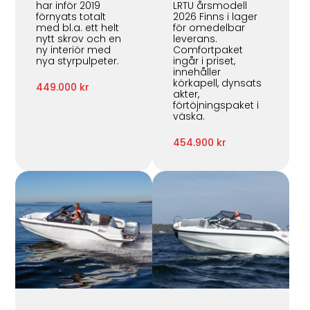
har inför 2019
LRTU årsmodell
förnyats totalt
2026 Finns i lager
med bl.a. ett helt
för omedelbar
nytt skrov och en
leverans.
ny interiör med
Comfortpaket
nya styrpulpeter.
ingår i priset,
innehåller
körkapell, dynsats
449.000 kr
akter,
förtöjningspaket i
väska.
454.900 kr