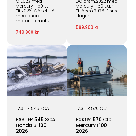
C 2023 med
DC årsm.2022 med
Mercury F150 ELPT
Mercury F150 EXLPT
Efi 2026. Går att få
Efi årsm.2026. Finns
med andra
i lager.
motoralternativ.
599.900 kr
749.900 kr
FASTER 545 SCA
FASTER 570 CC
FASTER 545 SCA
Faster 570 CC
Honda BF100
Mercury F100
2026
2026