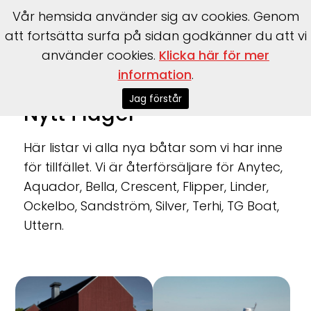
Vår hemsida använder sig av cookies. Genom
att fortsätta surfa på sidan godkänner du att vi
använder cookies.
Klicka här för mer
information
.
Start
>
Båtar
>
Nytt
>
10;2
>
0
Jag förstår
Nytt i lager
Här listar vi alla nya båtar som vi har inne
för tillfället. Vi är återförsäljare för Anytec,
Aquador, Bella, Crescent, Flipper, Linder,
Ockelbo, Sandström, Silver, Terhi, TG Boat,
Uttern.