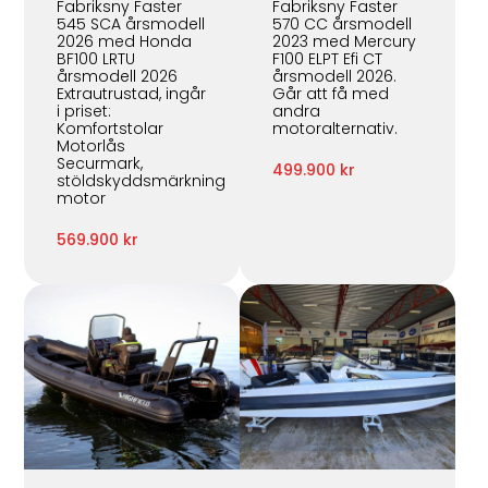
Fabriksny Faster
Fabriksny Faster
545 SCA årsmodell
570 CC årsmodell
2026 med Honda
2023 med Mercury
BF100 LRTU
F100 ELPT Efi CT
årsmodell 2026
årsmodell 2026.
Extrautrustad, ingår
Går att få med
i priset:
andra
Komfortstolar
motoralternativ.
Motorlås
Securmark,
499.900 kr
stöldskyddsmärkning
motor
569.900 kr