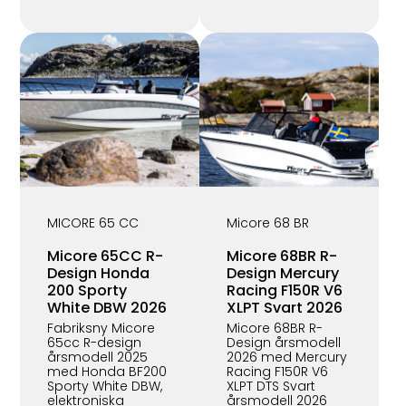
MICORE 65 CC
Micore 68 BR
Micore 65CC R-
Micore 68BR R-
Design Honda
Design Mercury
200 Sporty
Racing F150R V6
White DBW 2026
XLPT Svart 2026
Fabriksny Micore
Micore 68BR R-
65cc R-design
Design årsmodell
årsmodell 2025
2026 med Mercury
med Honda BF200
Racing F150R V6
Sporty White DBW,
XLPT DTS Svart
elektroniska
årsmodell 2026