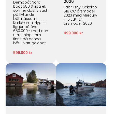
2026
Demobåt Nord
Boat 580 Snipa el,
Fabriksny Ockelbo
som endast visast
B18 CC årsmodell
på flytande
2023 med Mercury
båtmässan i
F115 ELPT Efi
Karlshamn. Nypris
årsmodell 2026
ligger på över
650.000:- med den
499.000 kr
utrustning som
finns på denna
båt. Svart gelcoat.
599.000 kr