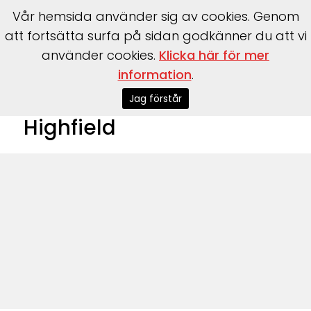
Vår hemsida använder sig av cookies. Genom
att fortsätta surfa på sidan godkänner du att vi
använder cookies.
Klicka här för mer
information
.
Start
>
Båtar
>
Båtmärken
>
Highfield
Jag förstår
Highfield